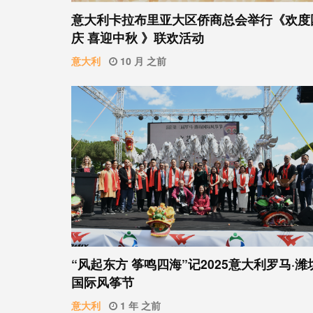
意⼤利卡拉布⾥亚大区侨商总会举行《欢度
庆 喜迎中秋 》联欢活动
意大利
10 月 之前
“风起东方 筝鸣四海”记2025意大利罗马·潍
国际风筝节
意大利
1 年 之前