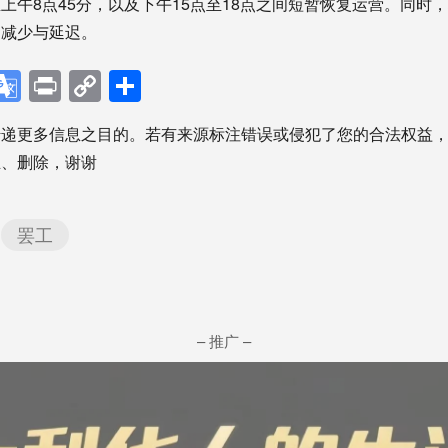
上午8点45分，以及下午15点至18点之间短暂恢复运营。同时
的减少与延迟。
p
ebook
X
Google
Print
Copy
分
Translate
Link
享
传递更多信息之目的。若有来源标注错误或侵犯了您的合法权益
正、删除，谢谢
罢工
– 推广 –