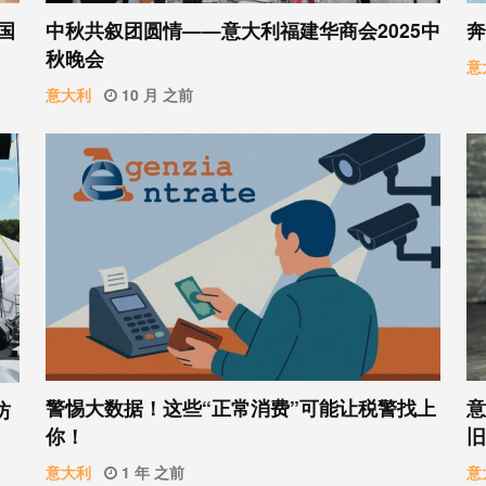
国
中秋共叙团圆情——意大利福建华商会2025中
奔
秋晚会
意
意大利
10 月 之前
警惕大数据！这些“正常消费”可能让税警找上
意
坊
你！
旧
意大利
1 年 之前
意