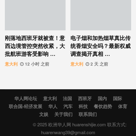
刚落地西班牙就被查！意
电子烟和加热烟草真比传
西边境管控突然收紧，大
统香烟安全吗？最新权威
批航班游客受影响 …
调查揭开真相 …
意大利
12 小时 之前
意大利
2 天 之前
华人网论坛
意大利
法国
西班牙
国内
国际
联合国-经济发展
华人
汽车
科技
餐饮趋势
体育
文娱
关于我们
联系我们
© 2025 欧洲华人网 huarenshijie.com 联系方式:
huarenwang39@gmail.com