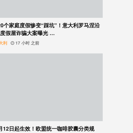
20个家庭度假惨变“踩坑”！意大利罗马涅沿
度假屋诈骗大案曝光 …
大利
17 小时 之前
月12日起生效！欧盟统一咖啡胶囊分类规