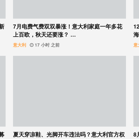
新
7月电费气费双双暴涨！意大利家庭一年多花
1
上百欧，秋天还要涨？ …
海
意大利
17 小时 之前
意
募
夏天穿凉鞋、光脚开车违法吗？意大利官方权
8