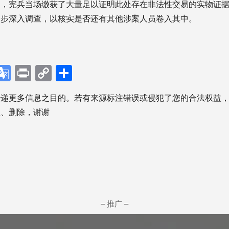
中，宪兵当场缴获了大量足以证明此处存在非法性交易的实物证
一步深入调查，以核实是否还有其他涉案人员卷入其中。
p
ebook
X
Google
Print
Copy
分
Translate
Link
享
传递更多信息之目的。若有来源标注错误或侵犯了您的合法权益
正、删除，谢谢
– 推广 –