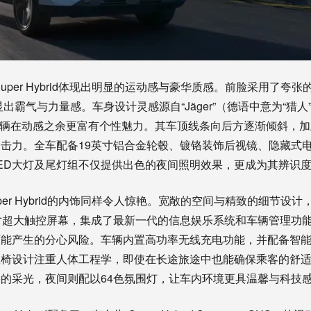
7 Super Hybrid体现出明显的运动感与豪华质感。前脸采用了
显出霸气与力量感。车身设计灵感源自“Jäger”（德语中意为“猎
使车辆在动感之余更富有个性魅力。其车顶线条向后方逐渐倾斜，
击力。全车配备19英寸铝合金轮毂、镀铬装饰后视镜、隐藏式
ED大灯及尾灯组不仅提供出色的夜间照明效果，更成为其辨识
 Super Hybrid的内饰同样令人惊艳。宽敞的空间与精致的细节
寸超大触控屏幕，集成了最新一代的信息娱乐系统和车辆管理功
可能产生的分心风险。车辆内置高功率无线充电功能，并配备智
椅设计注重人体工程学，即使在长途旅途中也能确保乘客的舒适与
的采光，夜间则配以64色氛围灯，让车内环境更具温馨与科技