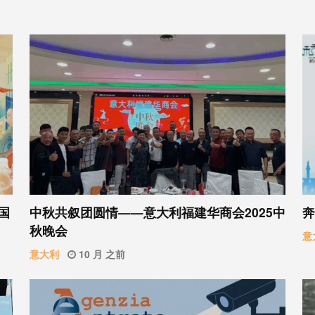
国
中秋共叙团圆情——意大利福建华商会2025中
奔
秋晚会
意
意大利
10 月 之前