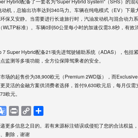
per Hybrid配备了一套名为“Super Hybrid System”（SHS
电动机，总输出功率达到340马力。车辆在纯电模式（EV）下最
既环保又安静。当需要进行长途旅行时，汽油发动机与混合动力
里（WLTP标准）。车辆0到50公里每小时的加速仅需3.8秒，有
o 7 Super Hybrid配备21项先进驾驶辅助系统（ADAS），
盲点监测等多项功能，全方位保障驾乘者的安全。
起售价为38,900欧元（Premium 2WD版），而Exclusive
更灵活的金融方案供消费者选择，首付9,630欧元后，每月仅需支
73欧元。
p
ebook
X
Google
Print
Copy
分
Translate
Link
享
传递更多信息之目的。若有来源标注错误或侵犯了您的合法权益
正、删除，谢谢