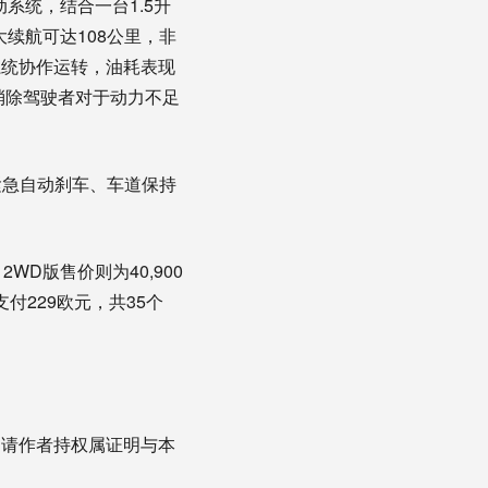
）的混动系统，结合一台1.5升
大续航可达108公里，非
系统协作运转，油耗表现
效消除驾驶者对于动力不足
包括紧急自动刹车、车道保持
 2WD版售价则为40,900
付229欧元，共35个
，请作者持权属证明与本