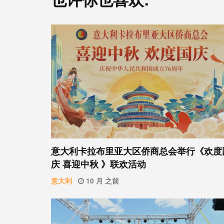
意⼤利卡拉布⾥亚大区侨商总会举行《欢度
庆 喜迎中秋 》联欢活动
意大利
10 月 之前