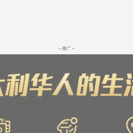
– 推广 –