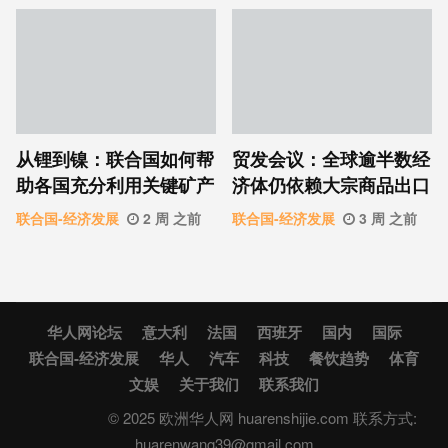
从锂到镍：联合国如何帮
贸发会议：全球逾半数经
助各国充分利用关键矿产
济体仍依赖大宗商品出口
联合国-经济发展
2 周 之前
联合国-经济发展
3 周 之前
华人网论坛
意大利
法国
西班牙
国内
国际
联合国-经济发展
华人
汽车
科技
餐饮趋势
体育
文娱
关于我们
联系我们
© 2025 欧洲华人网 huarenshijie.com 联系方式:
huarenwang39@gmail.com