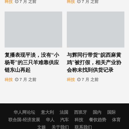
科技
7 月 之前
科技
7 月 之前
复播表现平淡，没有“小
与辉同行带货“皖西麻黄
杨哥”的三只羊难靠供应
鸡”被打假，相关产业协
链东山再起
会称未找到供货记录
科技
7 月 之前
科技
7 月 之前
华人网论坛
意大利
法国
西班牙
国内
国际
联合国-经济发展
华人
汽车
科技
餐饮趋势
体育
文娱
关于我们
联系我们