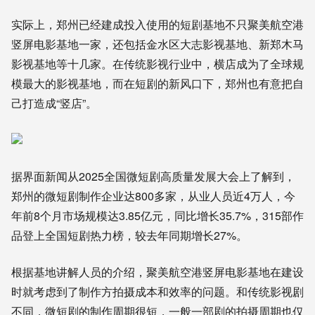
实际上
，
郑州
已经
建成
投入
使用
的
短剧
基地
不只
聚美航空港
竖屏电影基地
一家
，
还
包括
金水区大志影视基地、新郑木马
影视基地
等
十几家
。
在
传统
影视
行业
中
，
横店
成为
了
全球规
模最大的影视基地
，
而
在
短剧
的
新风口
下
，
郑州
也
有意
把
自
己
打造
成
“
竖店
”
。
据
界面
新闻从
2025全国微短剧高质量发展大会
上了解到，
郑州
的
微短剧制作企业达800多家，从业人员近4万人，今
年前8个月市场规模达3.85亿元，同比增长35.7%，315部作
品登上全国短剧热力榜，较去年同期增长27%
。
根据
基地
讲解
人员
的
介绍
，
聚美航空港竖屏电影基地
在
建设
时
就
考虑
到
了
制作方
拍摄
成本
和
效率
的
问题
。
和
传统
影视
剧
不同
，
微短剧
的
制作
周期
很短
，
一般
一部
剧
的
拍摄周期
也
仅