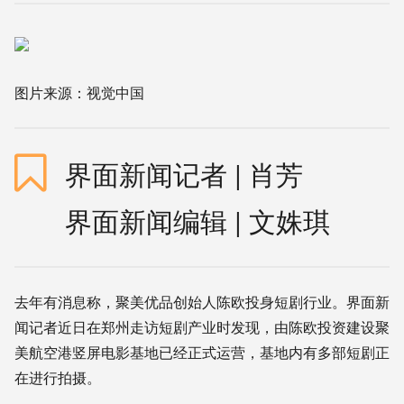
图片来源：视觉中国
界面新闻记者 |
肖芳
界面新闻编辑 |
文姝琪
去年
有
消息
称
，
聚美
优品
创始人
陈欧
投身
短剧
行业
。
界面
新
闻
记者
近日
在
郑州
走访短剧产业时
发现
，由陈欧
投资
建设
聚
美航空港竖屏电影基地
已经
正式
运营
，
基地
内
有
多部
短剧
正
在
进行
拍摄
。