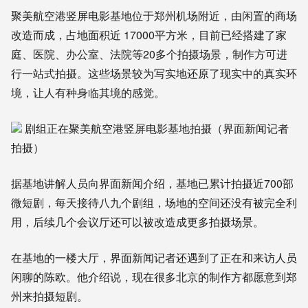
聚美航空港竖屏电影基
地
位于
郑州
机场
附近
，
由
闲置
的
商场
改造
而成
，
占地面积近 17000平方米
，
目前
已经
搭建
了家
庭、医院、办公室
、
法院
等
20多个拍摄场景
，
制作方
可
进
行
一站式
拍摄
。
这些
场景
较为写实地还原
了
现实
中
的
真实
环
境
，
让人
有种
身临其境
的
感觉
。
剧组正在聚美航空港竖屏电影基地拍摄（界面新闻记者
拍摄）
据
基
地
讲解
人员
向
界面
新闻
介绍
，基地
已
累计拍摄近700部
微短剧，每天接待
八九
个剧组
，
场地
的
空间
还没有
被
完全
利
用
，
后续
几个
会议厅
还可以
被
改造成
更多
拍摄
场景
。
在
基
地
的
一楼
大厅
，
界面
新闻
记者
还
遇到
了
正在
和
来访
人员
闲聊
的
陈欧
。
他
介绍
说
，
现在
很多
北京
的
制作方
都
愿意
到
郑
州
来
拍摄
短剧
。