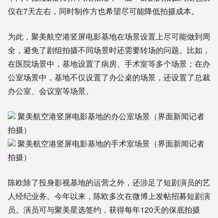
仅
在
7
天
左右
，
同时
制作方
也
希望
尽可能
降低
拍摄
成本
。
为此
，
聚美航空港竖屏电影基地
在
场景
设置
上
尽可能
做到
周
全
，
避免
了
剧组
拍摄
不同
场景
时
还需要
转场
的
问题
。
比如
，
在
医院
场景
中
，
基地
设置
了
病房
、
手术室
等
多个
场景
；
在
办
公室
场景
中
，
基地
不仅
设置
了
办公桌
的
场景
，
还设置
了
总裁
办公室
、
会议室
等
场景
。
聚美航空港竖屏电影基地的办公室场景（界面新闻记者
拍摄）
聚美航空港竖屏电影基地的手术室场景（界面新闻记者
拍摄）
陈欧
除了投身影视
基地
的
运营
之外
，
还涉足
了
短剧
演员
的
艺
人
经纪业务。
今年以来，
陈欧
多次
在
微博
上
发帖
招募
短剧
演
员。演员
可
与
聚美
星选
签约
，
获得
每年
1
2
0
天
的
保底
拍摄