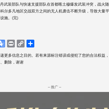
苏丹武装部队与快速支援部队在首都喀土穆爆发武装冲突，战火
，科尔多凡地区交战双方之间的无人机袭击不断升级，导致大量
设施。(完)
p
ebook
X
Google
Print
Copy
分
Translate
Link
享
传递更多信息之目的。若有来源标注错误或侵犯了您的合法权益
正、删除，谢谢
– 推广 –