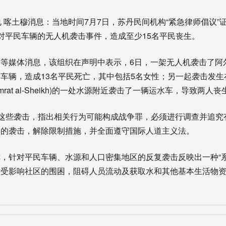
喀土穆消息：当地时间7月7日，苏丹民间机构“紧急律师倡议”
对平民车辆的无人机袭击事件，造成至少15名平民丧生。
消息，该组织在声明中表示，6日，一架无人机袭击了阿尔沙图特镇(
车辆，造成13名平民死亡，其中包括5名女性；另一起袭击发生
rat al-Sheikh)的一处水源附近袭击了一辆运水车，导致两人丧
这些袭击，指出相关行为可能构成战争罪，必须进行调查并追究
民的袭击，解除限制措施，并全面遵守国际人道主义法。
针对平民车辆、水源和人口密集地区的反复袭击反映出一种“系
对受影响社区的围困，阻碍人员流动及获取水和其他基本生活物