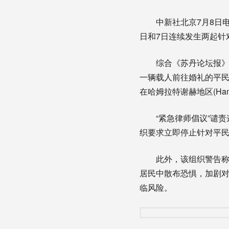
中新社北京7月8日电 
日和7日连续发生两起针
综合《苏丹论坛报》等媒体
一辆载人前往婚礼的平民
在哈姆拉特谢赫地区(Ham
“紧急律师倡议”谴责
织要求立即停止针对平
此外，该组织警告称，
居民中散布恐惧，加剧
临风险。