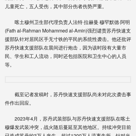
儿童死亡，五人受伤，其中部分伤者伤势严重。
喀土穆州卫生部代理负责人法特·拉赫曼·穆罕默德·阿明
(Fath al-Rahman Mohammed al-Amin)强烈谴责苏丹快速支
援部队针对居民区手无寸铁的平民的系统性袭击。他还批评
苏丹快速支援部队在晨间进行炮击，因为该时段有大量市
民、学生和工人流动，同时还包括医院和卫生中心的人员
等。
截至记者发稿时，苏丹快速支援部队尚未对此次袭击事
件作出回应。
2023年4月，苏丹武装部队与苏丹快速支援部队在喀土
穆爆发武装冲突，战火随后蔓延至其他地区。持续冲突目前
已造成苏丹约3万人丧生，超过1200万人流离失所。针对当