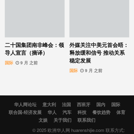
二十国集团南非峰会：领
外媒关注中美元首会晤：
导人宣言（摘译）
释放缓和信号 推动关系
稳定发展
国际
9 月 之前
国际
9 月 之前
华人网论坛
意大利
法国
西班牙
国内
国际
联合国-经济发展
华人
汽车
科技
餐饮趋势
体育
文娱
关于我们
联系我们
© 2025 欧洲华人网 huarenshijie.com 联系方式: