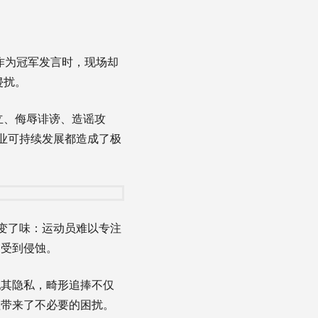
作为冠军发言时，现场却
侵扰。
立、侮辱诽谤、造谣攻
业可持续发展都造成了极
变了味：运动员难以专注
围受到侵蚀。
其隐私，畸形追捧不仅
理带来了不必要的困扰。