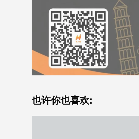
也许你也喜欢: