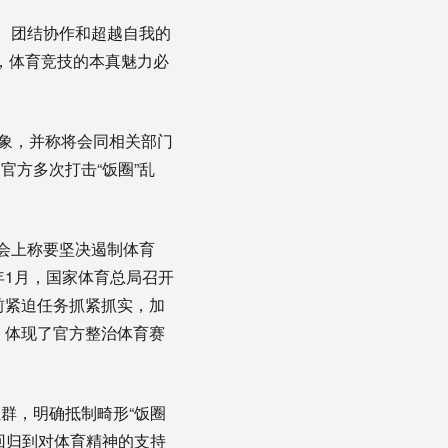
、团结协作和超越自我的
场，体育竞技的本真魅力必
象，并称将会同相关部门
方多次打击“饭圈”乱
会上称要坚决遏制体育
年1月，国家体育总局召开
前紧迫任务抓紧抓实，加
，体现了官方整治体育赛
群，明确抵制畸形“饭圈
回归到对体育精神的支持