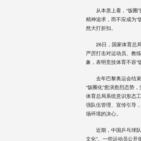
从本质上看，“饭圈”
精神追求，而不应成为“饭
然大打折扣。
26日，国家体育总局
严厉打击对运动员、教练
象，表明竞技体育不容“
去年巴黎奥运会结束不
“饭圈化”愈演愈烈态势
体育总局系统意识形态工
强队伍管理、宣传引导，
场环境的决心。
近期，中国乒乓球队、
文化”。一些运动员公开