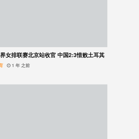
界女排联赛北京站收官 中国2:3惜败土耳其
育
1 年 之前