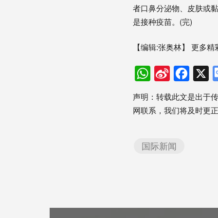
者口鼻分泌物、皮肤或
是接种疫苗。(完)
【编辑:张奥林】
更多精
WhatsAp
Sina
Fac
Weibo
声明：转载此文是出于
网联系，我们将及时更
国际新闻