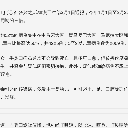
(记者 张兴龙)菲律宾卫生部3月1日通报，今年1月1日至2月22
年同期的三倍。
52%的病例集中在中吕宋大区、民马罗巴大区、马尼拉大区和
童占比最高达56%，共4225例；5至9岁儿童病例数为2069例
，手足口病虽通常不会导致死亡，且多可自愈，但传播速度极
生，并避免与疑似病例密切接触。此外，疑似或确诊病例不应上
疹痊愈。
引起的传染病，多发生于婴幼儿，可引起手、足、口腔等部位
等并发症。
，即粪口途径传播，也可经呼吸道，以飞沫、咳嗽、打喷嚏等