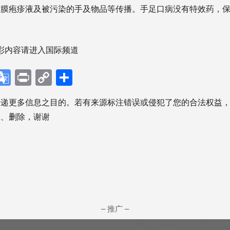
黏膜疱疹液及被污染的手及物品等传播。手足口病没有特效药，
彩内容请进入国际频道
p
ebook
X
Google
Print
Copy
分
Translate
Link
享
传递更多信息之目的。若有来源标注错误或侵犯了您的合法权益
正、删除，谢谢
– 推广 –