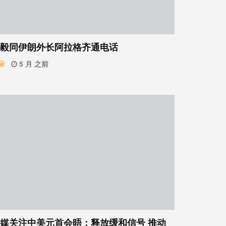
毅同伊朗外长阿拉格齐通电话
际
5 月 之前
媒关注中美元首会晤：释放缓和信号 推动