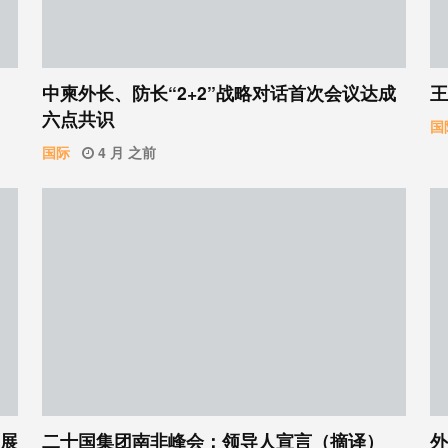
中柬外长、防长“2+2”战略对话首次会议达成
王
六点共识
国
国际
4 月 之前
：展
二十国集团南非峰会：领导人宣言（摘译）
外