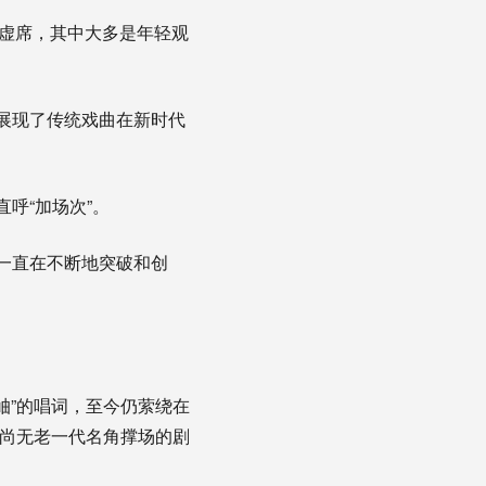
虚席，其中大多是年轻观
展现了传统戏曲在新时代
呼“加场次”。
一直在不断地突破和创
岫”的唱词，至今仍萦绕在
时尚无老一代名角撑场的剧