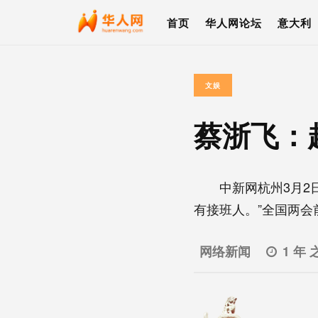
首页
华人网论坛
意大利
文娱
蔡浙飞：
中新网杭州3月2日
有接班人。”全国两会前.
网络新闻
1 年 