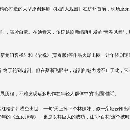
花精心打造的大型原创越剧《我的大观园》在杭州首演，现场座无
，满脸自豪。在她看来，传统越剧新编所引发的“青春风暴”，
门客栈》和《梁祝》(青春版)等作品火爆出圈，让年轻剧迷直
”终于轮到越剧。但在蔡浙飞眼中，越剧的魅力远不止于此，它
历程，不难发现诸多剧作在年轻人群体中的“出圈”佳话。
红楼梦》横空出世，一句“天上掉下个林妹妹，似一朵轻云刚出
82年的《五女拜寿》，更是以其巨大的成功，让“小百花”这个彼
。