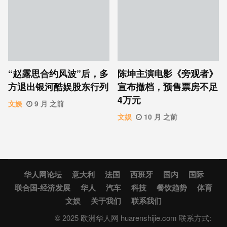
“赵露思合约风波”后，多
陈坤主演电影《旁观者》
方退出银河酷娱股东行列
宣布撤档，预售票房不足
4万元
文娱
9 月 之前
文娱
10 月 之前
华人网论坛
意大利
法国
西班牙
国内
国际
联合国-经济发展
华人
汽车
科技
餐饮趋势
体育
文娱
关于我们
联系我们
© 2025 欧洲华人网 huarenshijie.com 联系方式: