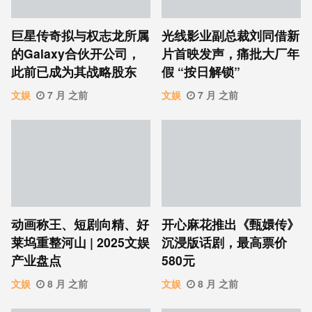
巨星传奇拟与权志龙所属
光线影业副总裁刘同借新
的Galaxy合伙开公司，
片首映发声，痛批大厂年
此前已成为其战略股东
假 “按日解锁”
文娱
7 月 之前
文娱
7 月 之前
动画称王、短剧向精、好
开心麻花推出《甄嬛传》
莱坞重整河山 | 2025文娱
沉浸版话剧，最高票价
产业盘点
580元
文娱
8 月 之前
文娱
8 月 之前