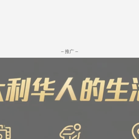
– 推广 –