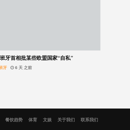
班牙首相批某些欧盟国家“自私”
班牙
6 天 之前
餐饮趋势
体育
文娱
关于我们
联系我们