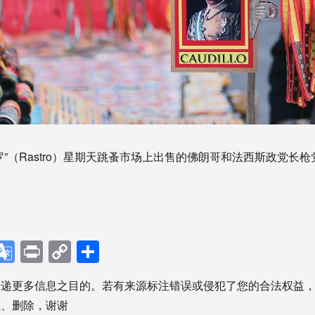
罗”（Rastro）星期天跳蚤市场上出售的佛朗哥和法西斯政党长
p
ebook
X
Google
Print
Copy
分
Translate
Link
享
传递更多信息之目的。若有来源标注错误或侵犯了您的合法权益
正、删除，谢谢