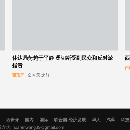
休达局势趋于平静 桑切斯受到民众和反对派
西
指责
西
西班牙
4 天 之前
国
西班牙
国内
国际
联合国-经济发展
华人
汽车
科技
联系方式:
huarenwang39@gmail.com