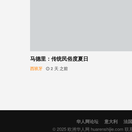
马德里：传统民俗度夏日
西班牙
2 天 之前
华人网论坛
意大利
法
© 2025 欧洲华人网 huarenshijie.com 