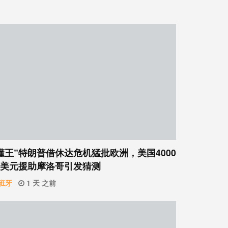
懂王”特朗普借休达危机猛批欧洲，美国4000
美元援助摩洛哥引发猜测
班牙
1 天 之前