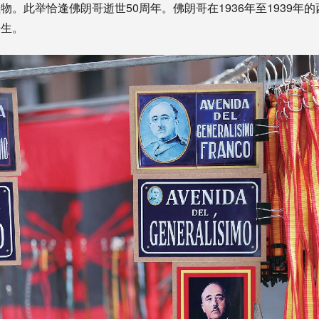
物。此举恰逢佛朗哥逝世50周年。佛朗哥在1936年至1939年
丧生。