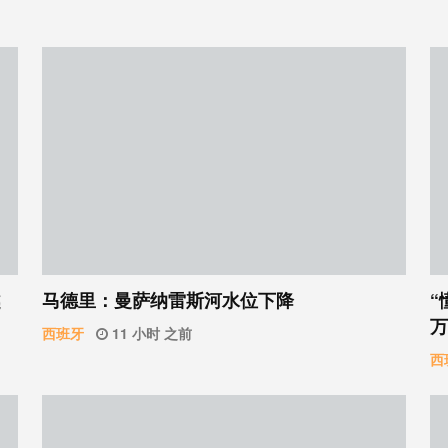
越
马德里：曼萨纳雷斯河水位下降
“
万
西班牙
11 小时 之前
西