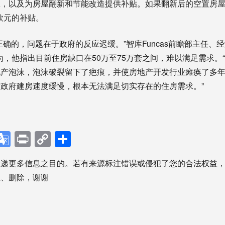
想，以及为房屋翻新和节能改造提供补贴。如果翻新后的空置房
欧元的补贴。
正确的，问题在于政府的反应迟缓。”智库Funcas前瞻部主任、
es）认为，他指出目前住房缺口在50万至75万套之间，难以满足需求
产泡沫，泡沫破裂留下了疤痕，并使房地产开发行业瘫痪了多年，
政府建房速度缓慢，根本无法满足切实存在的住房需求。”
p
ebook
X
Google
Print
Copy
分
Translate
Link
享
传递更多信息之目的。若有来源标注错误或侵犯了您的合法权益
正、删除，谢谢