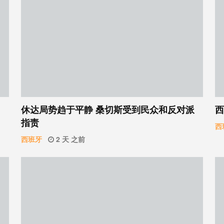
休达局势趋于平静 桑切斯受到民众和反对派
西
指责
西
西班牙
2 天 之前