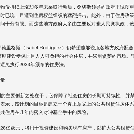
对物价持续上涨却多年未采取行动后，桑切斯领导的政府正试图
为时已晚，且遭到住房权益组织的猛烈抨击。此外，由于住房政
空间十分有限。而这些地方政府大多由主要反对党人民党执政，
德里格斯（Isabel Rodríguez）仍希望能够说服各地方政府
鼓励建设受保护且人人可负担的社会住房，并遏制贪婪的市场。”
避免执行2023年颁布的住房法。
存量
划的主要创新之处在于，它保障了社会住房的长期可持续性，并
尔表示，该计划的目标是建立一个真正意义上的公共租赁住房体
公共住房在几年内落入对冲基金手中的风险。
约28亿欧元，将用于投资建设和购买现有房产，以扩大公共租赁