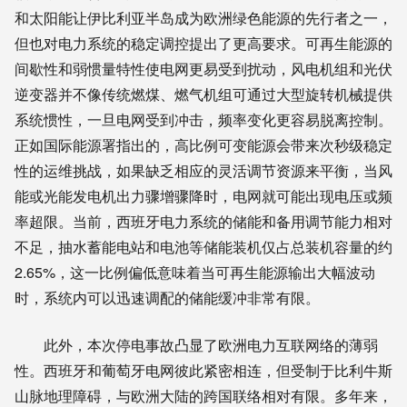
和太阳能让伊比利亚半岛成为欧洲绿色能源的先行者之一，
但也对电力系统的稳定调控提出了更高要求。可再生能源的
间歇性和弱惯量特性使电网更易受到扰动，风电机组和光伏
逆变器并不像传统燃煤、燃气机组可通过大型旋转机械提供
系统惯性，一旦电网受到冲击，频率变化更容易脱离控制。
正如国际能源署指出的，高比例可变能源会带来次秒级稳定
性的运维挑战，如果缺乏相应的灵活调节资源来平衡，当风
能或光能发电机出力骤增骤降时，电网就可能出现电压或频
率超限。当前，西班牙电力系统的储能和备用调节能力相对
不足，抽水蓄能电站和电池等储能装机仅占总装机容量的约
2.65%，这一比例偏低意味着当可再生能源输出大幅波动
时，系统内可以迅速调配的储能缓冲非常有限。
此外，本次停电事故凸显了欧洲电力互联网络的薄弱
性。西班牙和葡萄牙电网彼此紧密相连，但受制于比利牛斯
山脉地理障碍，与欧洲大陆的跨国联络相对有限。多年来，