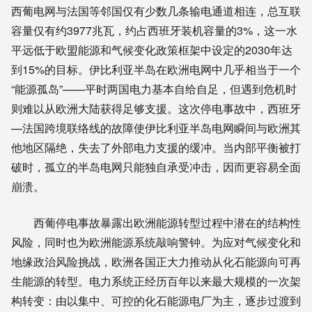
西葡电网与法国等邻国仅有少数几条输电通道相连，总互联
容量仅有约3977兆瓦，约占西班牙装机容量的3%，这一水
平远低于欧盟能源和气候变化政策框架中设定的2030年达
到15%的目标。伊比利亚半岛在欧洲电网中几乎相当于一个
“能源孤岛”——平时两国电力基本自给自足，但遇到危机时
则难以从欧洲大陆获得足够支援。这次停电事故中，西班牙
—法国跨境联络线的故障使伊比利亚半岛电网瞬间与欧洲其
他地区隔绝，失去了外部电力支援的缓冲。当内部平衡被打
破时，孤立的半岛电网只能独自承受冲击，因而更容易全面
崩溃。
西葡停电事故暴露出欧洲能源转型过程中潜在的结构性
风险，同时也为欧洲能源系统敲响警钟。为应对气候变化和
地缘政治风险挑战，欧洲各国正大力推动从化石能源向可再
生能源的转型。电力系统正经历百年以来最大规模的一次架
构转变：由以集中、可控的化石能源电厂为主，逐步过渡到