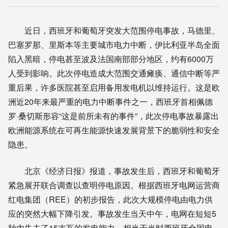
近日，西班牙和葡萄牙突发大范围停电事故，马德里、
巴塞罗那、里斯本等主要城市电力中断，伊比利亚半岛全面
陷入黑暗，停电甚至波及法国南部部分地区，约有6000万
人受到影响。此次停电造成大范围交通瘫痪、通信中断等严
重后果，许多医院甚至启用备用发电机以维持运行。这是欧
洲近20年来最严重的电力中断事件之一，西班牙首相佩德
罗·桑切斯形容“这是前所未有的事件”，此次停电事故暴露出
欧洲能源系统在可再生能源快速发展背景下的脆弱性和安全
隐患。
北京《经济日报》报道，事故发生后，西班牙和葡萄牙
紧急展开联合调查以查明停电原因。根据西班牙电网运营商
红电集团（REE）的初步报告，此次大规模停电由电力供
应的突然大幅下降引发。事故发生当天中午，电网在短短5
秒内失去了15吉瓦的发电能力，相当于当时西班牙全国电