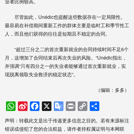
业者比例较高。
尽管如此，Unédic也提醒这些数据存在一定局限性。
最容易在补偿期间重新工作的群体主要是临时工和季节性工
人，而且他们获得的往往是短期且不稳定的合同。
“超过三分之二的首次重新就业的合同持续时间不足6个
月，这增加了合同结束后再次失业的风险。”Unédic指出，
并强调“只有四分之一的失业者能够通过首次重新就业，实
现脱离领取失业救济的稳定状态”。
（编辑：多多）
WhatsApp
Sina
Facebook
X
Google
Print
Copy
分
Weibo
Translate
Link
享
声明：转载此文是出于传递更多信息之目的。若有来源标注
错误或侵犯了您的合法权益，请作者持权属证明与本网联