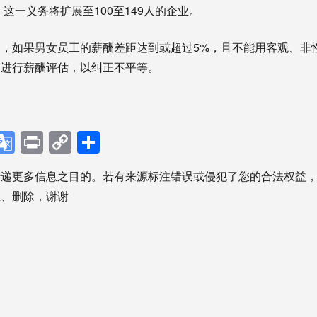
，这一义务将扩展至100至149人的企业。
，如果男女员工的薪酬差距达到或超过5%，且不能用客观、非
道进行薪酬评估，以纠正不平等。
p
ebook
X
Google
Print
Copy
分
Translate
Link
享
传递更多信息之目的。若有来源标注错误或侵犯了您的合法权益
正、删除，谢谢