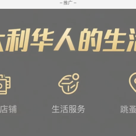
– 推广 –