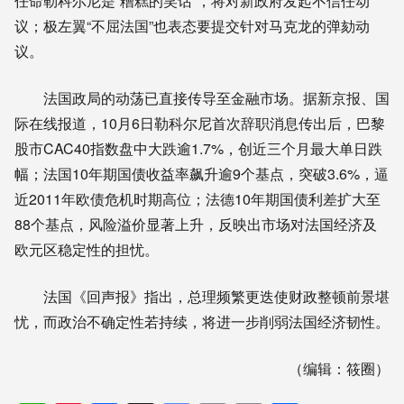
任命勒科尔尼是“糟糕的笑话”，将对新政府发起不信任动
议；极左翼“不屈法国”也表态要提交针对马克龙的弹劾动
议。
法国政局的动荡已直接传导至金融市场。据新京报、国
际在线报道，10月6日勒科尔尼首次辞职消息传出后，巴黎
股市CAC40指数盘中大跌逾1.7%，创近三个月最大单日跌
幅；法国10年期国债收益率飙升逾9个基点，突破3.6%，逼
近2011年欧债危机时期高位；法德10年期国债利差扩大至
88个基点，风险溢价显著上升，反映出市场对法国经济及
欧元区稳定性的担忧。
法国《回声报》指出，总理频繁更迭使财政整顿前景堪
忧，而政治不确定性若持续，将进一步削弱法国经济韧性。
（编辑：筱圈）