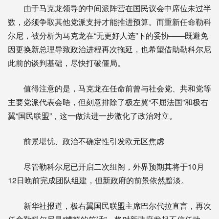
由于马克龙领导的中间派阵营在国民议会中席位未过半
数，必须争取其他党派支持才能推进预算。而重新任命勒科
尔尼，被分析为马克龙在“无更好人选”下的妥协——既避免
因更换新总理导致政治进程再次拖延，也希望借助勒科尔尼
此前的谈判基础，尽快打破僵局。
值得注意的是，马克龙在任命前曾与社会党、共和党等
主要党派代表会晤，但刻意排除了极左翼“不屈法国”和极右
翼“国民联盟”，这一做法进一步激化了政治对立。
前景堪忧、政治不确定性引发欧元区焦虑
尽管勒科尔尼已开启二次组阁，外界预期其将于10月
12日晚前完成团队组建，但新政府的前景依然黯淡。
新华社报道，极右翼国民联盟主席巴尔代拉直言，再次