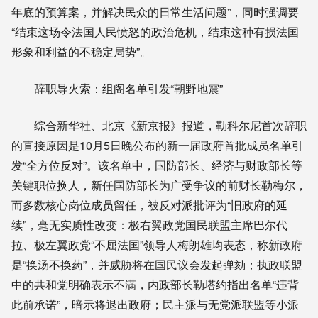
年底的预算案，并解决民众的日常生活问题”，同时强调要
“结束这场令法国人民愤怒的政治危机，结束这种有损法国
形象和利益的不稳定局势”。
辞职导火索：组阁名单引发“朝野地震”
综合新华社、北京《新京报》报道，勒科尔尼首次辞职
的直接原因是10月5日晚公布的新一届政府首批成员名单引
发“全方位反对”。该名单中，国防部长、经济与财政部长等
关键职位换人，新任国防部长为广受争议的前财长勒梅尔，
而多数核心岗位成员留任，被反对派批评为“旧政府的延
续”，毫无实质性改变：
极右翼政党国民联盟主席巴尔代
拉、极左翼政党“不屈法国”领导人梅朗雄均表态，称新政府
是“换汤不换药”，并威胁将在国民议会发起弹劾；
执政联盟
中的共和党明确表示不满，内政部长勒塔约指出名单“违背
此前承诺”，暗示将退出政府；民主派与无党派联盟等小派