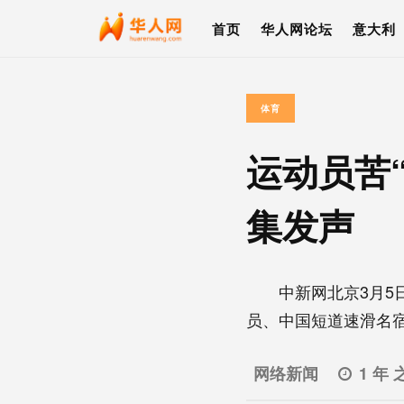
首页
华人网论坛
意大利
体育
运动员苦
集发声
中新网北京3月5日电
员、中国短道速滑名宿杨
网络新闻
1 年 