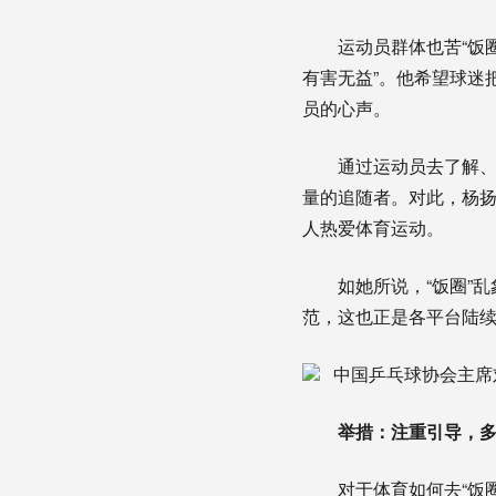
运动员群体也苦“饭圈”
有害无益”。他希望球迷
员的心声。
通过运动员去了解、爱上
量的追随者。对此，杨扬
人热爱体育运动。
如她所说，“饭圈”乱象
范，这也正是各平台陆
中国乒乓球协会主席刘
举措：注重引导，
对于体育如何去“饭圈