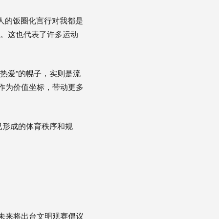
人的饭圈化言行对我都是
育。这也代表了许多运动
热爱”的幌子，实则是流
作为价值坐标，带动更多
已形成的体育秩序和规
未来将出台文明观赛倡议