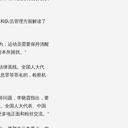
。
和队伍管理方面解读了
为，运动员需要保持清醒
本所困扰。”
法律底线。全国人大代
信息罪等罪名的，检察机
等问题，李晓霞指出，要
为。全国人大代表、中国
多地正面和粉丝交流。”