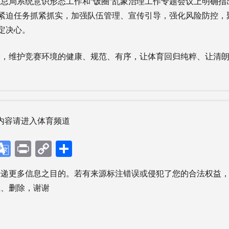
局系统意识形态工作和“饭圈”乱象治理工作专题会议上明确指
前紧迫任务抓紧抓实，加强队伍管理、宣传引导，强化风险防控，
坚定决心。
维护竞赛环境的健康、规范、有序，让体育回归纯粹、让清朗
内容请进入体育频道
p
ebook
X
Google
Print
Copy
分
Translate
Link
享
传递更多信息之目的。若有来源标注错误或侵犯了您的合法权益
正、删除，谢谢