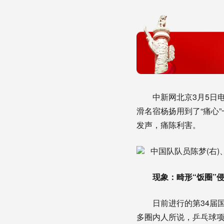
中新网北京3月5日电(
滑名宿杨扬用到了“痛心
发声，痛陈利害。
中国队队员陈梦(右)、
现象：畸形“饭圈”
日前进行的第34届国
多圈内人所说，乒乓球项