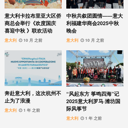
意⼤利卡拉布⾥亚大区侨
中秋共叙团圆情——意大
商总会举行《欢度国庆
利福建华商会2025中秋
喜迎中秋 》联欢活动
晚会
意大利
10 月 之前
意大利
10 月 之前
奔赴意大利，这次杭州不
“风起东方 筝鸣四海”记
止为了浪漫
2025意大利罗马·潍坊国
际风筝节
意大利
1 年 之前
意大利
1 年 之前