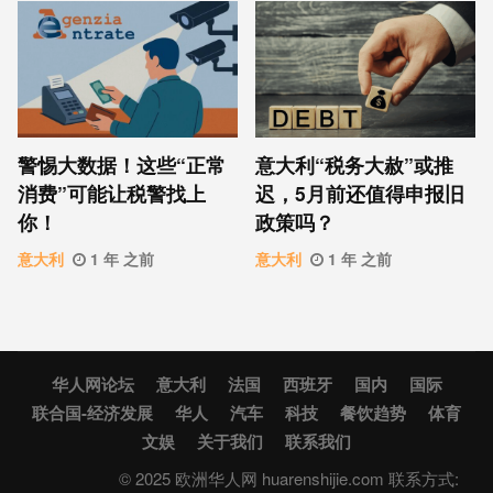
警惕大数据！这些“正常
意大利“税务大赦”或推
消费”可能让税警找上
迟，5月前还值得申报旧
你！
政策吗？
意大利
1 年 之前
意大利
1 年 之前
华人网论坛
意大利
法国
西班牙
国内
国际
联合国-经济发展
华人
汽车
科技
餐饮趋势
体育
文娱
关于我们
联系我们
© 2025 欧洲华人网 huarenshijie.com 联系方式: