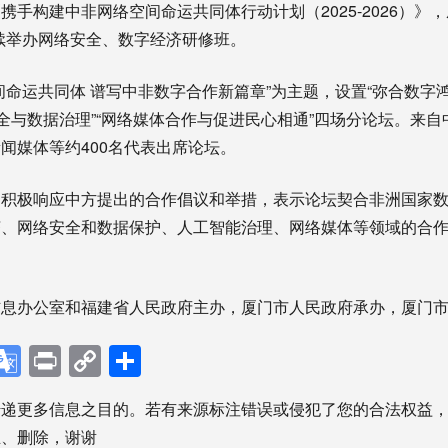
手构建中非网络空间命运共同体行动计划（2025-2026）》
续举办网络安全、数字经济研修班。
间命运共同体 谱写中非数字合作新篇章”为主题，设置“弥合数字鸿
安全与数据治理”“网络媒体合作与促进民心相通”四场分论坛。来自
闻媒体等约400名代表出席论坛。
、积极响应中方提出的合作倡议和举措，表示论坛契合非洲国家
济、网络安全和数据保护、人工智能治理、网络媒体等领域的合
信息办公室和福建省人民政府主办，厦门市人民政府承办，厦门
p
ebook
X
Google
Print
Copy
分
Translate
Link
享
传递更多信息之目的。若有来源标注错误或侵犯了您的合法权益
正、删除，谢谢