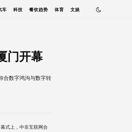
汽车
科技
餐饮趋势
体育
文娱
厦门开幕
“弥合数字鸿沟与数字转
开幕式上，中非互联网合