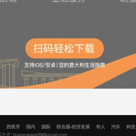
国
西班牙
国内
国际
联合国-经济发展
华人
汽车
科技
联系方式:
huarenwang39@gmail.com