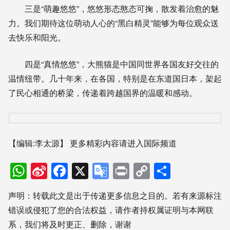
三是“萌趣悠悠”，悠悠形态憨态可掬，散发着治愈的魅
力。我们期待这位萌动人心的“黑白精灵”能够为每位观众送
去快乐和阳光。
四是“真情悠悠”，大熊猫是中国同世界各国友好交往的
温情纽带。几十年来，在各国，特别是在东道国日本，架起
了民心相通的桥梁，传递着跨越国界的温暖和感动。
【编辑:李太源】
更多精彩内容请进入国际频道
WhatsApp
Sina
Facebook
X
Google
Print
Copy
分
Weibo
Translate
Link
享
声明：转载此文是出于传递更多信息之目的。若有来源标注
错误或侵犯了您的合法权益，请作者持权属证明与本网联
系，我们将及时更正、删除，谢谢