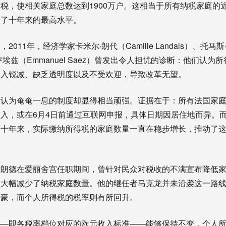
税，使相关家庭总数达到1900万户。这相当于所有纳税家庭的近4
到了十年来的最高水平。
011年，经济学家卡米尔·朗代（Camille Landais）、托马斯·
尔·萨埃兹（Emmanuel Saez）曾发出令人担忧的诊断：他们认
收入锐减、缺乏透明度以及不受欢迎，导致改革无望。
认为奄奄一息的制度却显得相当顽强。证据在于：所有法国家庭
入，或在6月4日前通过互联网申报，具体日期因居住地而异。而且
。十年来，实际缴纳所得税的家庭数量一直在稳步增长，推动了
。
奥朗德在爱丽舍宫任职期间，曾针对民众对税收的不满宣布降低
，大幅减少了纳税家庭数量。他的继任者马克龙并未沿袭这一路
富豪，而个人所得税的税率则有所回升。
——即各税率档位对应的欧元收入标准——能够保持不变，个人