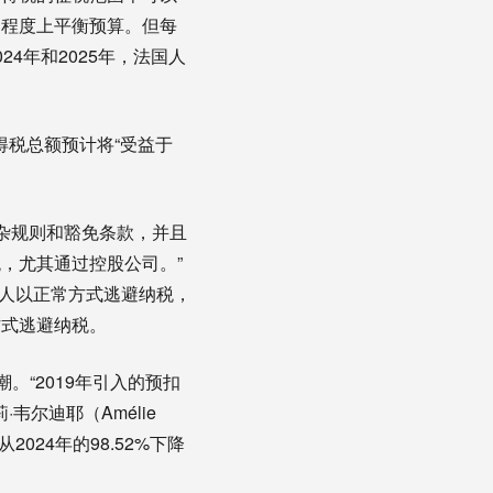
定程度上平衡预算。但每
4年和2025年，法国人
得税总额预计将“受益于
杂规则和豁免条款，并且
，尤其通过控股公司。”
些人以正常方式逃避纳税，
方式逃避纳税。
。“2019年引入的预扣
·韦尔迪耶（Amélie
024年的98.52%下降