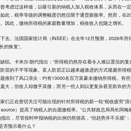
都曾考虑过这样做，以吸引新的纳税人加入税收体系，从而在一
如此，税率等级的调整幅度仍然仅限于通货膨胀率。然而，在202
快。因此，缴纳所得税的家庭数量增加，税收收入也随之增长。
下去。法国国家统计局（INSEE）在去年12月预测，2026年所
增长的恢复”。
缺陷。卡米尔·朗代指出：“所得税仍然存在着令人难以置信的复
阶层的不平等现象。富人阶层正以越来越激进的方式规避所得税
题推到了风口浪尖：约有13000名百万富豪未缴纳所得税。有
模庞大，但收入却微乎其微；而另一些人则以更复杂甚至欺诈的
家们正在密切关注可能出现的针对所得税的新一轮“税收疲劳”浪潮
tàla source）提高了纳税人的自愿缴税率。”公共财政总局局长阿梅莉
，她指出，尽管按时申报纳税的比例仍然很高，“但趋势并不乐观”：从2
。这是否预示着什么？