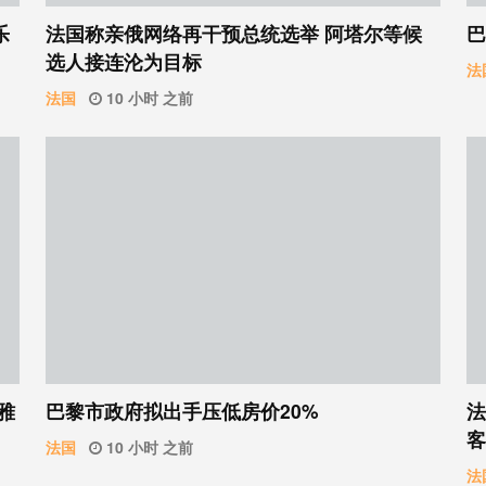
乐
法国称亲俄网络再干预总统选举 阿塔尔等候
巴
选人接连沦为目标
法
法国
10 小时 之前
雅
巴黎市政府拟出手压低房价20%
法
客
法国
10 小时 之前
法