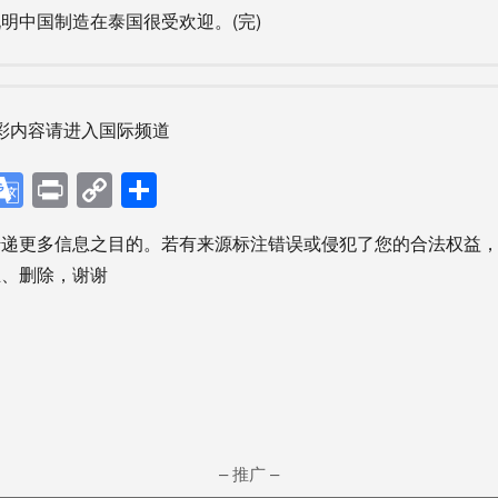
明中国制造在泰国很受欢迎。(完)
彩内容请进入国际频道
p
ebook
X
Google
Print
Copy
分
Translate
Link
享
传递更多信息之目的。若有来源标注错误或侵犯了您的合法权益
正、删除，谢谢
– 推广 –