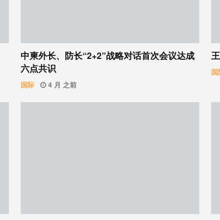
中柬外长、防长“2+2”战略对话首次会议达成
王
六点共识
国
国际
4 月 之前