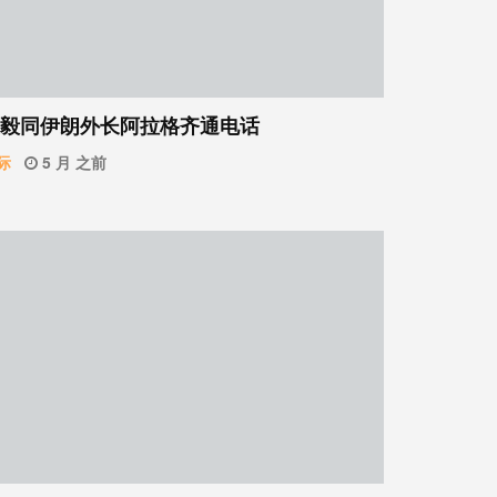
毅同伊朗外长阿拉格齐通电话
际
5 月 之前