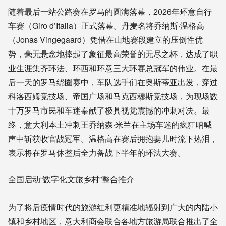
随着最后一站公路赛在罗马的圆满落幕，2026年环意自行
车赛（Giro d’Italia）正式落幕。丹麦名将乔纳斯·温格高
（Jonas Vingegaard）凭借在山地赛段建立的压倒性优
势，毫无悬念地捧起了象征最高荣誉的无尽之杯，达成了职
业生涯集齐环法、环西和环意三大环赛总冠军的伟业。在最
后一天的罗马绕圈赛中，车队选手们在奥斯蒂亚出发，穿过
科洛西姆竞技场、帝国广场和马克西穆斯竞技场，为现场数
十万罗马市民和车迷奉献了极具视觉震撼的冲刺对决。最
终，意大利本土冲刺王乔纳森·米兰在主场车迷的疯狂呐喊
声中斩获收官战冠军。温格高在赛后拥抱妻儿时流下热泪，
表示将在罗马休整后全力备战下半年的环法大赛。
全国启动“数字化文旅乡村”整合推介
为了将后疫情时代的旅游红利更精准地辐射到广大的内陆小
镇和乡村地区，意大利商会联合各地方旅游局联合推出了全