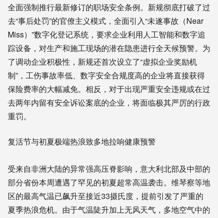
全面强制推行最新修订的职场安全条例。新规彻底打破了过
去“事后处罚”的官僚主义模式，全面引入“未遂事故（Near
Miss）”数字化登记系统，要求企业利用人工智能和数字追
踪设备，对生产和施工现场的潜在隐患进行全天候预警。为
了调动企业积极性，新规还首次设立了“虚拟企业奖励机
制”，工伤事故率低、数字安全合规度高的企业将直接获得
保险费率的大幅减免。相反，对于出现严重安全违规或在过
去两年内留有安全诉讼案底的企业，将面临极其严厉的行政
重罚。
复活节与初夏极端热浪致多地拉响健康预警
受来自非洲大陆的异常强高压脊影响，意大利北部及中部的
部分省份本周遭遇了罕见的初夏超常高温袭击。维琴察等地
区的最高气温已飙升至接近33摄氏度，提前引发了严重的
夏季热浪危机。由于气温陡升加上无风天气，多地空气中的