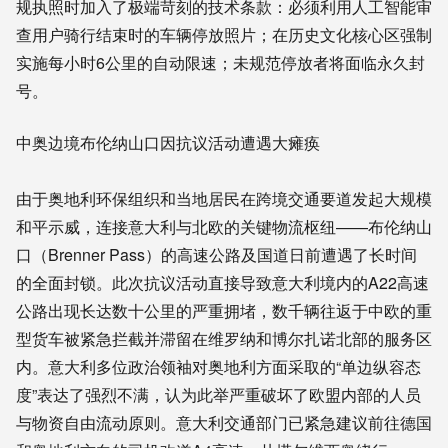
规执照时加入了极端苛刻的技术条款：必须利用人工智能审
查用户骑行结束时的车辆停放照片；在历史文化核心区强制
实施每小时6公里的自动限速；未规范停放者将面临永久封
号。
中奥边境布伦纳山口因抗议活动遭遇大瘫痪
由于奥地利环保组织和当地居民在跨境交通要道发起大规模
和平示威，连接意大利与北欧的关键物流枢纽——布伦纳山
口（Brenner Pass）的高速公路及国道日前遭遇了长时间
的全面封锁。此次抗议活动直接导致意大利境内的A22高速
公路出现长达数十公里的严重拥堵，数千辆往返于中欧的重
型货车被紧急拦截并滞留在维罗纳和博尔扎诺北部的服务区
内。意大利多位政治领袖对奥地利方面采取的“单边纵容态
度”表达了强烈不满，认为此举严重破坏了欧盟内部的人员
与物资自由流动原则。意大利交通部门已紧急建议前往德国