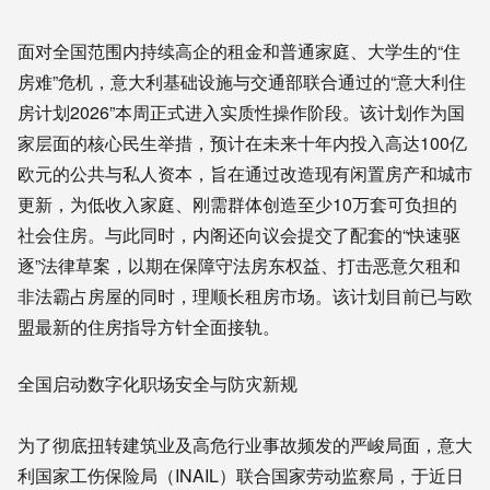
面对全国范围内持续高企的租金和普通家庭、大学生的“住
房难”危机，意大利基础设施与交通部联合通过的“意大利住
房计划2026”本周正式进入实质性操作阶段。该计划作为国
家层面的核心民生举措，预计在未来十年内投入高达100亿
欧元的公共与私人资本，旨在通过改造现有闲置房产和城市
更新，为低收入家庭、刚需群体创造至少10万套可负担的
社会住房。与此同时，内阁还向议会提交了配套的“快速驱
逐”法律草案，以期在保障守法房东权益、打击恶意欠租和
非法霸占房屋的同时，理顺长租房市场。该计划目前已与欧
盟最新的住房指导方针全面接轨。
全国启动数字化职场安全与防灾新规
为了彻底扭转建筑业及高危行业事故频发的严峻局面，意大
利国家工伤保险局（INAIL）联合国家劳动监察局，于近日