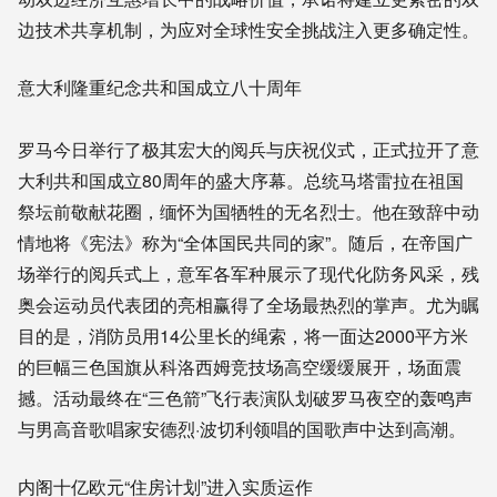
边技术共享机制，为应对全球性安全挑战注入更多确定性。
意大利隆重纪念共和国成立八十周年
罗马今日举行了极其宏大的阅兵与庆祝仪式，正式拉开了意
大利共和国成立80周年的盛大序幕。总统马塔雷拉在祖国
祭坛前敬献花圈，缅怀为国牺牲的无名烈士。他在致辞中动
情地将《宪法》称为“全体国民共同的家”。随后，在帝国广
场举行的阅兵式上，意军各军种展示了现代化防务风采，残
奥会运动员代表团的亮相赢得了全场最热烈的掌声。尤为瞩
目的是，消防员用14公里长的绳索，将一面达2000平方米
的巨幅三色国旗从科洛西姆竞技场高空缓缓展开，场面震
撼。活动最终在“三色箭”飞行表演队划破罗马夜空的轰鸣声
与男高音歌唱家安德烈·波切利领唱的国歌声中达到高潮。
内阁十亿欧元“住房计划”进入实质运作