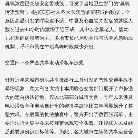
臭氧浓度已突破安全警戒线，引发了当地卫生部门的“臭氧
污染预警”。根据安莎社从各大医院急诊室获取的数据，全
意因高温引发的呼吸道不适、中暑及心血管并发症的就医人
数在过去40小时内激增了近三成，其中以空巢老人、婴幼
儿和基础病患者为主。多地市长已启动防汛与防暑紧急响应
机制，呼吁市民在午后高峰时段减少外出。
交通部下令严查共享电动滑板车违规
针对近年来城市街头共享微出行工具引发的恶性交通事故率
暴增现象，意大利各大城市本周联合交警部门展开了声势浩
大的定向执法行动。仅以北部部分城市为例，今年以来涉及
电动滑板车和电动自行车的碰撞事故率比去年同期飙升了整
整六成。在最新的执法抽查中，警方开出了数百张罚单，主
要违法行为集中在未按规定佩戴安全头盔、违规载人以及缺
乏必要身份识别标签等。为此，各大城市在续签共享运营合