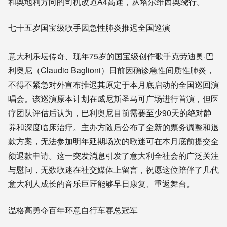
和奥地利方向的司机改道A4高速，从塔尔维西奥绕行。
七十五岁国宝级歌手因急性肺炎推迟全国巡演
意大利乐坛传奇、现年75岁的国宝级创作歌手克劳迪奥·巴
利奥尼（Claudio Baglioni）日前因确诊急性间质性肺炎，
不得不紧急对外宣布推迟其原定于本月底启动的全国巡回演
唱会。该巡演原本计划在威尼斯圣马可广场进行首演，但医
疗团队评估后认为，巴利奥尼目前需要至少90天的绝对静
养和深度临床治疗。主办方随后公布了全新的票务调整和退
款方案，无法参加明年延期场次的歌迷可在本月底前提交全
额退款申请。这一突发消息引发了意大利全社会的广泛关注
与慰问，无数歌迷在社交媒体上留言，祝愿这位陪伴了几代
意大利人成长的音乐巨匠能够早日康复、重返舞台。
温格高勇夺百年环意自行车赛总冠军