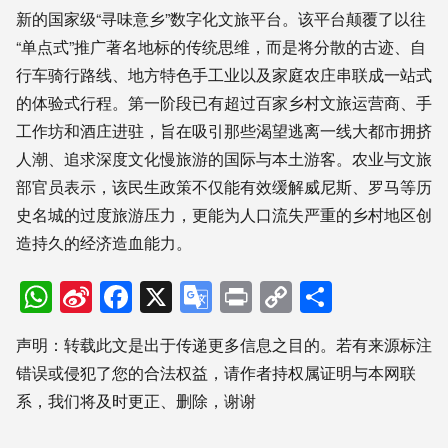
新的国家级“寻味意乡”数字化文旅平台。该平台颠覆了以往
“单点式”推广著名地标的传统思维，而是将分散的古迹、自
行车骑行路线、地方特色手工业以及家庭农庄串联成一站式
的体验式行程。第一阶段已有超过百家乡村文旅运营商、手
工作坊和酒庄进驻，旨在吸引那些渴望逃离一线大都市拥挤
人潮、追求深度文化慢旅游的国际与本土游客。农业与文旅
部官员表示，该民生政策不仅能有效缓解威尼斯、罗马等历
史名城的过度旅游压力，更能为人口流失严重的乡村地区创
造持久的经济造血能力。
WhatsApp
Sina
Facebook
X
Google
Print
Copy
分
Weibo
Translate
Link
享
声明：转载此文是出于传递更多信息之目的。若有来源标注
错误或侵犯了您的合法权益，请作者持权属证明与本网联
系，我们将及时更正、删除，谢谢