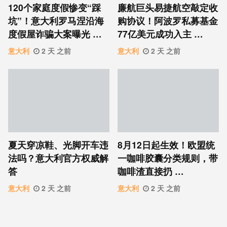
120个家庭度假惨变“踩
廉航巨头易捷航空敲定收
坑”！意大利罗马涅沿海
购协议！阿波罗私募基金
度假屋诈骗大案曝光 …
77亿美元成功入主 …
意大利
2 天 之前
意大利
2 天 之前
夏天穿凉鞋、光脚开车违
8月12日起生效！欧盟统
法吗？意大利官方权威解
一咖啡胶囊分类规则，带
答
咖啡渣直接扔 …
意大利
2 天 之前
意大利
2 天 之前