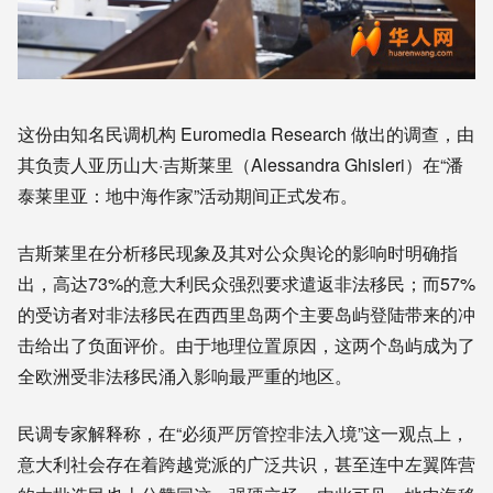
这份由知名民调机构 Euromedia Research 做出的调查，由
其负责人亚历山大·吉斯莱里（Alessandra Ghisleri）在“潘
泰莱里亚：地中海作家”活动期间正式发布。
吉斯莱里在分析移民现象及其对公众舆论的影响时明确指
出，高达73%的意大利民众强烈要求遣返非法移民；而57%
的受访者对非法移民在西西里岛两个主要岛屿登陆带来的冲
击给出了负面评价。由于地理位置原因，这两个岛屿成为了
全欧洲受非法移民涌入影响最严重的地区。
民调专家解释称，在“必须严厉管控非法入境”这一观点上，
意大利社会存在着跨越党派的广泛共识，甚至连中左翼阵营