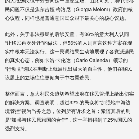
的大批选民也十分赞同这一强硬立场。由此可见，地中海移
民问题不仅是焦尔吉娅·梅洛尼（Giorgia Meloni）政府的核
心议程，同样也是普通意国民众眼下最关心的核心议题。
此外，关于非法移民的后续安置，有36%的意大利人认同
“让移民再次外迁”的做法，但56%的人则直言这种方案在现
实中根本无法实行。这一民调结果生动地展现了各党派选民
的真实心态，例如卡洛·卡伦达（Carlo Calenda）领导的
“行动党”选民在判断上就展现出极大的自主性，他们在移民
议题上的立场往往更倾向于中右翼选民。
整体而言，意大利民众迫切希望政府在移民管理上给出切实
的解决方案。调查表明，超过32%的民众将“加强地中海边
境管控”视为当务之急，位列所有诉求之首；紧随其后的则
是“加强与移民原籍国的合作”，这一举措得到了25%国民的
强烈支持。