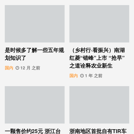
是时候多了解一些五年规
（乡村行·看振兴）南湖
划知识了
红菱“错峰”上市 “抢早”
之道诠释农业新生
国内
12 月 之前
国内
1 年 之前
一颗售价约25元 浙江台
浙南地区首批自有TIR车