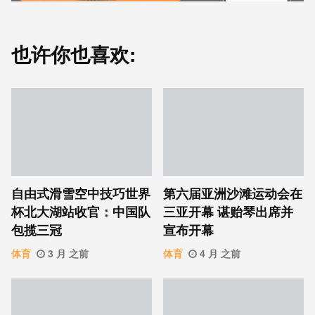
也许你也喜欢:
自由式滑雪空中技巧世界
第六届亚洲沙滩运动会在
杯北大湖站收官：中国队
三亚开幕 谌贻琴出席并
包揽三冠
宣布开幕
体育
3 月 之前
体育
4 月 之前