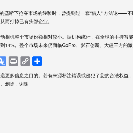
ro的垄断下抢夺市场的经验时，曾提到过一套“猎人” 方法论——
，从而打掉已有头部企业。
运动相机整个市场份额相对较小。据机构统计，在全球的手持智
不到14%。整个市场未来仍面临GoPro、影石创新、大疆三方的
p
ebook
X
Google
Print
Copy
分
Translate
Link
享
传递更多信息之目的。若有来源标注错误或侵犯了您的合法权益
正、删除，谢谢