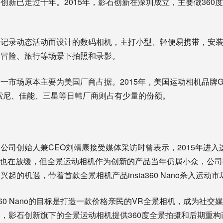
创新已走过十年。2015年，影石创新在深圳成立，主要做360
为记录动态活动而设计的数码相机，主打小型、轻便易携带，安
、冒险、旅行等场景下拍照和录影。
一市场原本主要为美国厂商占据。2015年，美国运动相机品牌Go
额，索尼、佳能、三星等日韩厂商则占有少量的份额。
公司创始人兼CEO刘靖康接受媒体采访时曾表示，2015年进
增速也在放缓，但全景运动相机作为创新的产品当年仍属小众，公司
起的机遇，带着首款全景相机产品insta360 Nano杀入运动市
a360 Nano的目标是打造一款价格亲民的VR全景相机，成为社
，影石创新旗下的全景运动相机提供360度全景拍摄和后期重