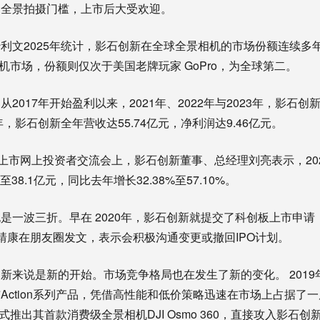
了全景拍摄门槛，上市后大受欢迎。
利文2025年统计，影石创新在全球全景相机的市场份额连续多
相机市场，份额则仅次于美国老牌玩家 GoPro，为全球第二。
2017年开始盈利以来，2021年、2022年与2023年，影石创
年，影石创新全年营收达55.74亿元，净利润达9.46亿元。
板上市网上投资者交流会上，影石创新董事、总经理刘亮表示，20
38.1亿元，同比去年增长32.38%至57.10%。
是一波三折。早在 2020年，影石创新就提交了科创板上市申
月，刘靖康在朋友圈发文，表示会积极沟通变更或撤回IPO计划。
新来说是新的开始。市场竞争格局也在发生了新的变化。 201
Action系列产品，凭借高性能和低价策略迅速在市场上占据了一
正式推出其首款消费级全景相机DJI Osmo 360，直接攻入影石创