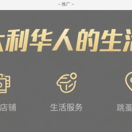
– 推广 –