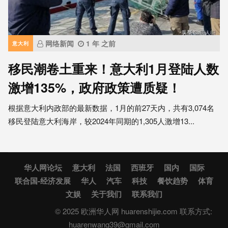
网络新闻
1 年 之前
意大利
移民潮卷土重来！意大利1月登陆人数
激增135%，政府政策遭质疑！
根据意大利内政部的最新数据，1月的前27天内，共有3,074名
移民登陆意大利海岸，较2024年同期的1,305人激增13...
华人网论坛
意大利
法国
西班牙
国内
国际
联合国-经济发展
华人
汽车
科技
餐饮趋势
体育
文娱
关于我们
联系我们
© 2025 欧洲华人网 huarenshijie.com 联系方式:
huarenwang39@gmail.com