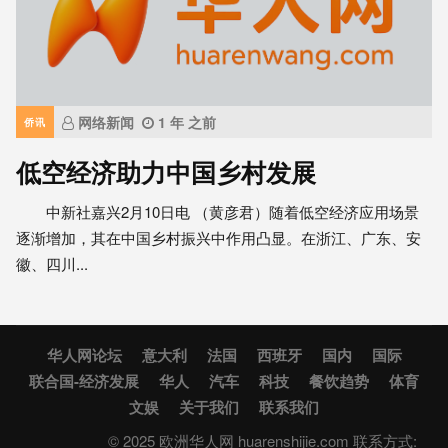
网络新闻
1 年 之前
侨讯
低空经济助力中国乡村发展
中新社嘉兴2月10日电 （黄彦君）随着低空经济应用场景
逐渐增加，其在中国乡村振兴中作用凸显。在浙江、广东、安
徽、四川...
华人网论坛
意大利
法国
西班牙
国内
国际
联合国-经济发展
华人
汽车
科技
餐饮趋势
体育
文娱
关于我们
联系我们
© 2025 欧洲华人网 huarenshijie.com 联系方式: