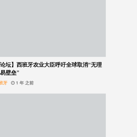
论坛】西班牙农业大臣呼吁全球取消“无理
易壁垒”
班牙
1 年 之前