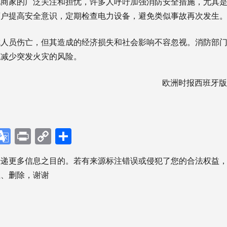
地商家的广泛关注和担忧，许多人呼吁加强消防安全措施，尤其
商户提高安全意识，定期检查电力设备，避免类似事故再次发生
成人员伤亡，但其造成的经济损失和社会影响不容忽视。消防部
以减少突发火灾的风险。
欧洲时报西班牙版微
p
ebook
X
Google
Print
Copy
分
Translate
Link
享
传递更多信息之目的。若有来源标注错误或侵犯了您的合法权益
正、删除，谢谢