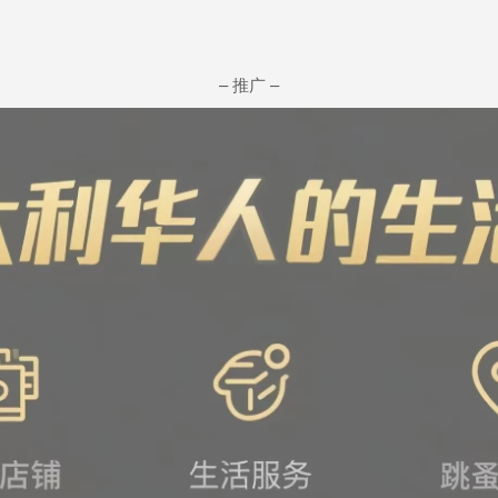
– 推广 –