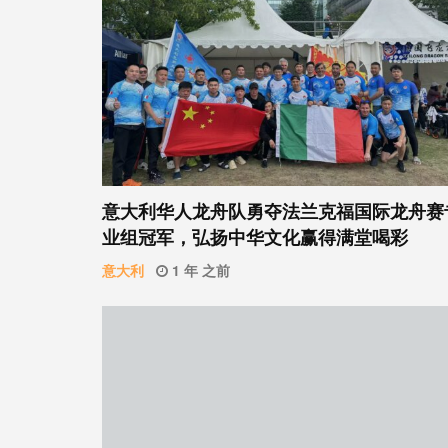
意大利华人龙舟队勇夺法兰克福国际龙舟赛
业组冠军，弘扬中华文化赢得满堂喝彩
意大利
1 年 之前