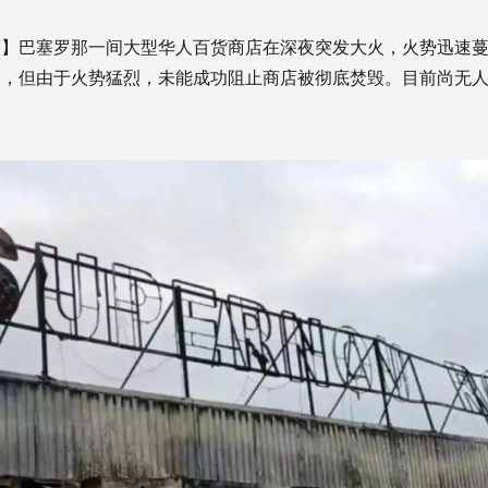
译】巴塞罗那一间大型华人百货商店在深夜突发大火，火势迅速
动，但由于火势猛烈，未能成功阻止商店被彻底焚毁。目前尚无