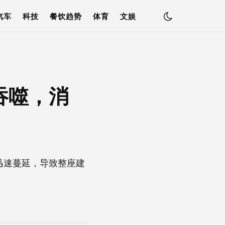
汽车
科技
餐饮趋势
体育
文娱
吞噬，消
迅速蔓延，导致整座建