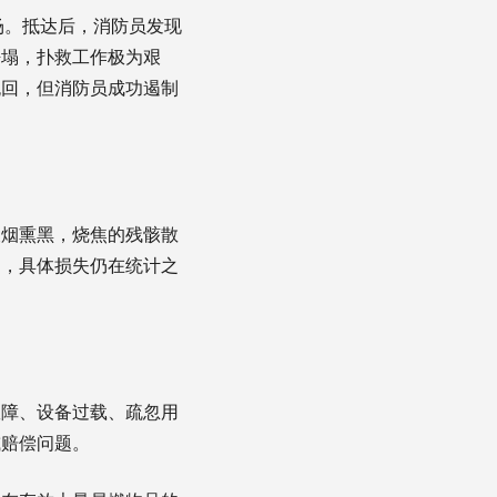
现场。抵达后，消防员发现
坍塌，扑救工作极为艰
挽回，但消防员成功遏制
被烟熏黑，烧焦的残骸散
品，具体损失仍在统计之
故障、设备过载、疏忽用
或赔偿问题。