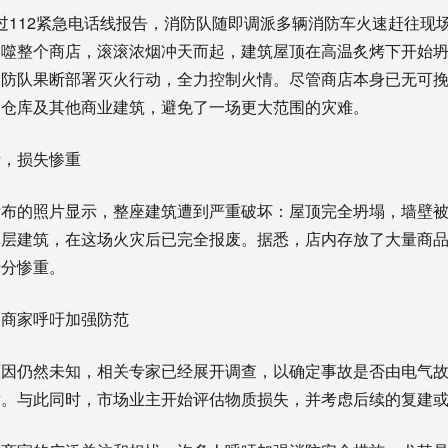
3通过112紧急电话线报告，消防队随即调派多辆消防车火速赶往
吞噬整个商店，滚滚浓烟冲天而起，建筑屋顶在高温炙烤下开始
消防队果断部署灭火行动，全力控制火情。尽管商店本身已无可
的仓库及其他商业建筑，避免了一场更大范围的灾难。
毁，损失惨重
发布的照片显示，整座建筑遭到严重破坏：屋顶完全坍塌，墙壁
单层建筑，在这场火灾后已完全报废。据悉，店内存放了大量商
十分惨重。
，商家呼吁加强防范
原因仍然未知，相关专家已经展开调查，以确定事故是否由电气
发。与此同时，市场业主开始评估物质损失，并考虑后续的复建