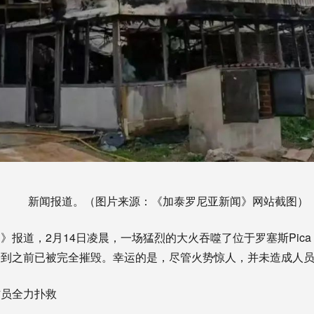
新闻报道。（图片来源：《加泰罗尼亚新闻》网站截图）
报道，2月14日凌晨，一场猛烈的大火吞噬了位于罗塞斯Pica d’
赶到之前已被完全摧毁。幸运的是，尽管火势惊人，并未造成人
防员全力扑救