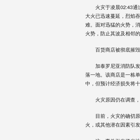
火灾于凌晨02:4
大火已迅速蔓延，烈焰
难。面对迅猛的火势，
火势，防止其波及相邻
百货商店被彻底摧
加泰罗尼亚消防队
落一地。该商店是一栋
中，但预计经济损失将
火灾原因仍在调查
目前，火灾的确切
火，或其他潜在因素引