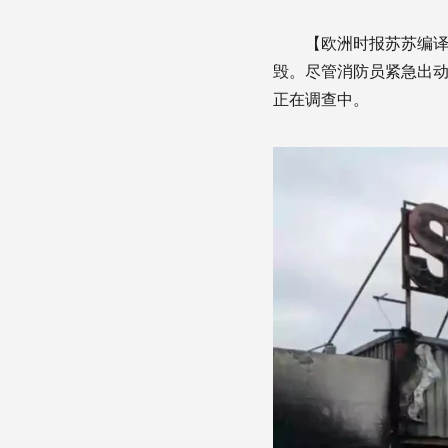
【欧洲时报苏苏编
毁。尽管消防员紧急出
正在调查中。