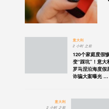
意大利
2 小时 之前
120个家庭度假
变“踩坑”！意大
罗马涅沿海度假
诈骗大案曝光 …
意大利
2 小时 之前