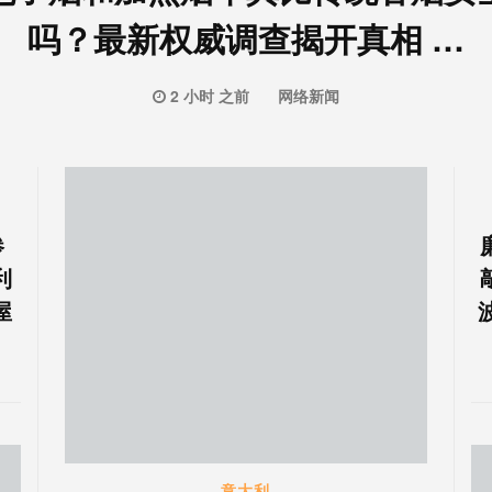
吗？最新权威调查揭开真相 …
2 小时 之前
网络新闻
惨
利
屋
意大利