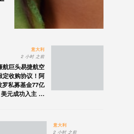
意大利
2 小时 之前
廉航巨头易捷航空
敲定收购协议！阿
波罗私募基金77亿
美元成功入主 …
意大利
2 小时 之前