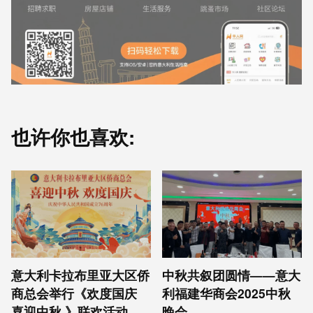
也许你也喜欢:
意⼤利卡拉布⾥亚大区侨
中秋共叙团圆情——意大
商总会举行《欢度国庆
利福建华商会2025中秋
喜迎中秋 》联欢活动
晚会