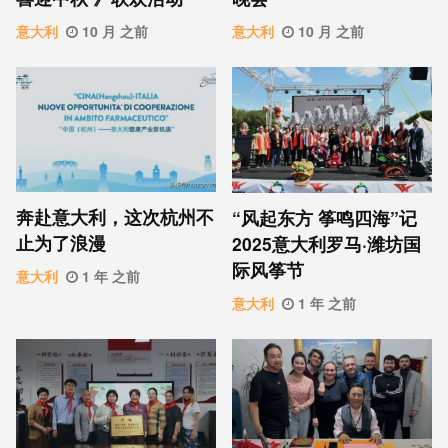
意大利
10 月 之前
意大利
10 月 之前
奔赴意大利，这次杭州不
“风起东方 筝鸣四海”记
止为了浪漫
2025意大利罗马·潍坊国
际风筝节
意大利
1 年 之前
意大利
1 年 之前