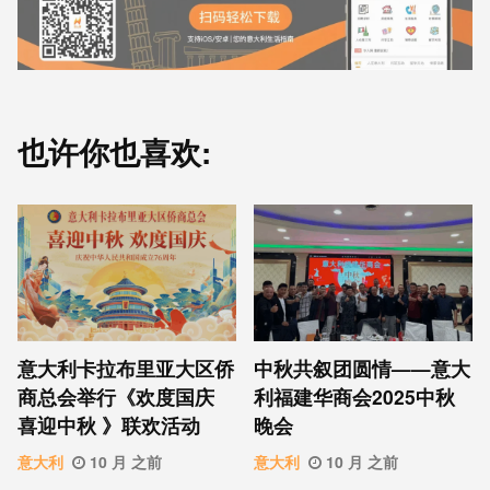
也许你也喜欢:
意⼤利卡拉布⾥亚大区侨
中秋共叙团圆情——意大
商总会举行《欢度国庆
利福建华商会2025中秋
喜迎中秋 》联欢活动
晚会
意大利
10 月 之前
意大利
10 月 之前