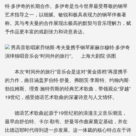
特·多伊奇的长期合作。多伊奇是当今世界最受尊敬的钢琴
艺术指导之一，以细腻、敏锐和极具表现力的钢琴伴奏著
称。其与考夫曼的合作展现出极高的默契与音乐理解力，赋
予作品更丰富的戏剧张力和诗意表达。
男高音歌唱家乔纳斯·考夫曼携手钢琴家赫尔穆特·多伊奇
演绎独唱音乐会“时间外的旅行”。 上海大剧院 供图
本次“时间外的旅行”音乐会是这对“黄金搭档”再度携手
的力作，曲目涵盖罗伯特·舒曼、弗朗茨·李斯特、约翰内斯·
勃拉姆斯、理查·施特劳斯的经典艺术歌曲，带领观众“穿越”
19世纪，感受德语艺术歌曲的深邃诗意与人文情怀。
德语艺术歌曲起源于19世纪初的浪漫主义音乐潮流，
最早由舒伯特、卡尔·勒韦、舒曼等作曲家奠定基础，并在
比德迈耶时代得到进一步发展。这一体裁的核心特点在于诗