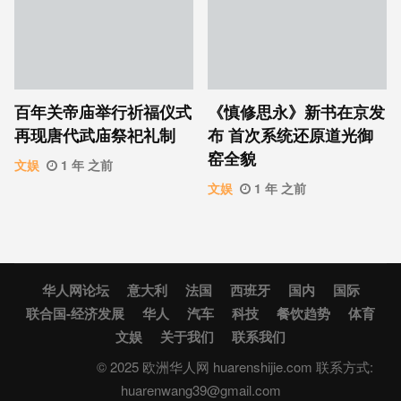
百年关帝庙举行祈福仪式
《慎修思永》新书在京发
再现唐代武庙祭祀礼制
布 首次系统还原道光御
窑全貌
文娱
1 年 之前
文娱
1 年 之前
华人网论坛
意大利
法国
西班牙
国内
国际
联合国-经济发展
华人
汽车
科技
餐饮趋势
体育
文娱
关于我们
联系我们
© 2025 欧洲华人网 huarenshijie.com 联系方式:
huarenwang39@gmail.com