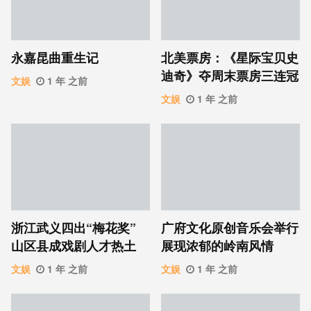
永嘉昆曲重生记
北美票房：《星际宝贝史
迪奇》夺周末票房三连冠
文娱
1 年 之前
文娱
1 年 之前
浙江武义四出“梅花奖”
广府文化原创音乐会举行
山区县成戏剧人才热土
展现浓郁的岭南风情
文娱
1 年 之前
文娱
1 年 之前