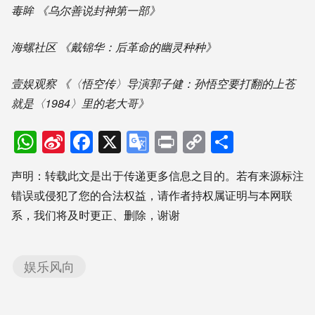
毒眸 《乌尔善说封神第一部》
海螺社区 《戴锦华：后革命的幽灵种种》
壹娱观察 《〈悟空传〉导演郭子健：孙悟空要打翻的上苍
就是〈1984〉里的老大哥》
WhatsApp
Sina
Facebook
X
Google
Print
Copy
分
Weibo
Translate
Link
享
声明：转载此文是出于传递更多信息之目的。若有来源标注
错误或侵犯了您的合法权益，请作者持权属证明与本网联
系，我们将及时更正、删除，谢谢
娱乐风向