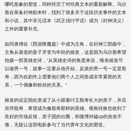
哪吒形象的塑造，同样经历了对经典文本的重新解释。乌尔
善在筹备封神剧本时，找到了很多关于这段历史事件的文本
和小说，其中宋元话本《武王伐纣平话》成为《封神演义》
之外的重要补充。
如同唐僧在《西游降魔篇》中成为主角，在封神三部曲中，
主角从
衰老的姜子牙变为年轻的姬发
，这是因为乌尔善希望
拍摄一部英雄史诗，“从英雄史诗的角度来说，唯有姬发可
以做男一号，故事一定要从他开始，反派的男一号一定是殷
寿，因为在剧作上需要他们两个人之间形成非常紧密的关
系，一个偶像和粉丝的关系。”
姬发的设定因此变成了从小跟着纣王殷寿长大的质子，并且
崇拜殷寿，希望成为像殷寿那样的英雄。
视角转换也收到了
良好的市场反馈，质子团的出圈，和微博对磕cp的孜孜不
倦，无疑让这部电影参与了当代青年文化的塑造。