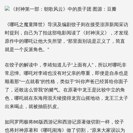
《封神第一部：朝歌风云》中的质子团 图源：豆瓣
《哪吒之魔童降世》导演及编剧饺子则在接受澎湃新闻采访
时提到，自己
为了拍
这部
电影
阅读了
《封神演义》，才发现
原作中的哪吒让
他
大失所望
，“
那里面别说是正义了，简直
就是一个反派角色。
”
在饺子的解读中，
李靖知道儿子“上面有人”
，所以
对
哪吒
非
常忌惮
。
哪吒对李靖也
没有
对父亲的尊重，即便是自杀也是
顺着那“一点就着”的性格，类似于“叫你声爸已经算给你面子
了，还敢这么管我”的赌气
。
在原著
中
龙王是比较中立的角
色，哪吒就在东海用混天绫搅得龙宫山摇地动
，
龙王三太子
出来喝止，就被抽筋扒皮。
如同罗罔极将86版西游记和西游记原著做切割一样，饺子
也将封神原著和《哪吒闹海》做了切割，“
原来大家误以为