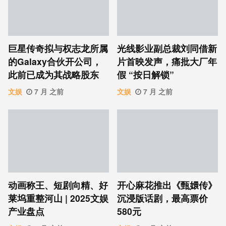
巨星传奇拟与权志龙所属
光线影业副总裁刘同借新
的Galaxy合伙开公司，
片首映发声，痛批大厂年
此前已成为其战略股东
假 “按日解锁”
文娱
7 月 之前
文娱
7 月 之前
动画称王、短剧向精、好
开心麻花推出《甄嬛传》
莱坞重整河山 | 2025文娱
沉浸版话剧，最高票价
产业盘点
580元