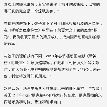
喜欢上的哪吒形象，其实是来源于79年的改编版，以前的
哪吒真的完全是一个流氓形象。
”
在这样的解释下，饺子放下了对于哪吒权威形象的忌惮感，
在《哪吒之魔童降世》中塑造了颠覆大众印象的魔童“哪
吒”，反倒收获了巨大的票房成功，成为国产动画电影的票
房冠军。
与饺子的理解颇有不同，2021年
春节档动画电影《新神
榜：哪吒重生》导演赵霁称，
在
翻看《封神演义》等文献
时
，她
认为
哪吒更鲜明的标签是叛逆和个性，“放今天来评
价，我觉得这哥们真朋克。”
赵霁认为，
动画主角李云祥
体现出来的哪吒精神，与兴盛于
英国七十年代的“朋克精神”有很大的契合度。朋克最根的东
西是矛盾和对抗、叛逆和追求自由
。