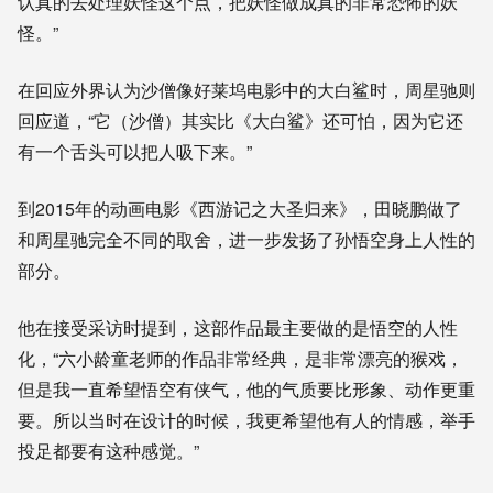
认真的去处理妖怪这个点，把妖怪做成真的非常恐怖的妖
怪。”
在回应外界认为沙僧像好莱坞电影中的大白鲨时，周星驰则
回应道，“
它
（沙僧）
其实比《大白鲨》还可怕，因为它还
有一个舌头可以把人吸下来。
”
到2015年的动画电影《西游记之大圣归来》，田晓鹏做了
和周星驰完全不同的取舍，进一步发扬了孙悟空身上人性的
部分。
他在接受采访时提到，这部作品
最主要
做的
是悟空的人性
化，
“
六小龄童老师的作品非常经典，是非常漂亮的猴戏，
但是我一直希望悟空有侠气，他的气质要比形象、动作更重
要。所以当时在设计的时候，我更希望他有人的情感，举手
投足都要有这种感觉。
”