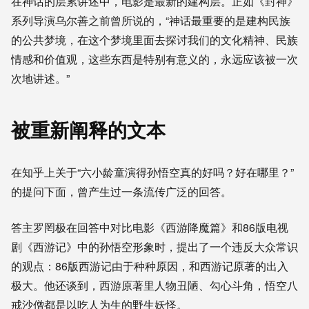
在神话的层累讲述中，电影是最新的建构层。正如《封神》
系列导演乌尔善之前曾所说的，“神话最重要的是建构民族
的公共梦境，在这个梦境里面去探讨我们的文化精神、民族
情感和价值观，这些东西是特别有意义的，永远应该被一次
次地讲述。”
被重新阐释的文本
在知乎上关于“
六小龄童演得孙悟空真的好吗？好在哪里？
”
的提问下面，曾产生过一条流传广泛的回答。
答主罗罔极在回答中对比电影《西游降魔篇》和86版电视
剧《西游记》中的孙悟空形象时，提出了一个违反大众常识
的观点：
86版西游记由于种种原因，和西游记原著的出入
极大。
他还谈到，西游原著里人物丑陋、勾心斗角，悟空八
戒沙僧都是以吃人为生的野生妖怪。