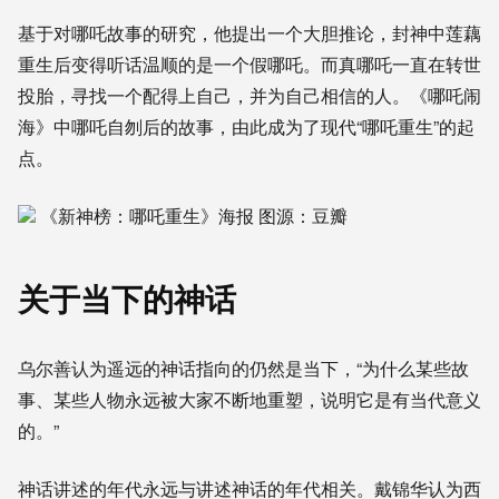
基于对哪吒故事的研究，
他
提出一个大胆推论，封神中莲藕
重生后变得听话温顺的是一个假哪吒。而真哪吒一直在转世
投胎，寻找一个配得上自己，并为自己相信的人
。
《哪吒闹
海》中哪吒自刎后的故事，
由此成为了
现代“哪吒重生”的起
点。
《新神榜：哪吒重生》海报 图源：豆瓣
关于当下的神话
乌尔善认为遥远的神话指向的仍然是当下，“为什么某些故
事、某些人物永远被大家不断地重塑，说明它是有当代意义
的。”
神话讲述的年代永远与讲述神话的年代相关。戴锦华认为西