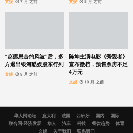
文娱
7 月 之前
文娱
8 月 之前
“赵露思合约风波”后，多
陈坤主演电影《旁观者》
方退出银河酷娱股东行列
宣布撤档，预售票房不足
4万元
文娱
9 月 之前
文娱
10 月 之前
华人网论坛
意大利
法国
西班牙
国内
国际
联合国-经济发展
华人
汽车
科技
餐饮趋势
体育
文娱
关于我们
联系我们