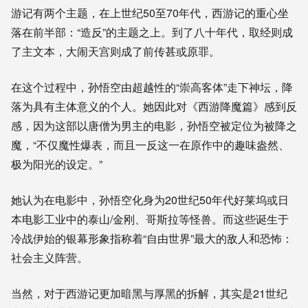
游记有两个主题，在上世纪
50
至
70年代，
西游记的
重心坐
落在前半部：“造反”的主题之上。到了八十年代，取经则成
了主文本，大闹天宫则成了前传甚或原罪。
在这个过程中，
孙悟空由超越性的
“
崇高客体
”
走下神坛，降
落为具有主体意义的个人
。她因此对
《西游降魔篇》
感到
反
感
，因为
这部以唐僧为男主
的电影
，孙悟空被定位为被降之
魔
，“
不仅魔性爆表，而且一反这一在原作中的趣味盎然、
极为阳光的设定。
”
她认为在电影中，孙悟空
化身为20世纪50年代好莱坞或日
本电影工业
中的
泰山/金刚
、
哥斯拉
等
怪兽
。而这些
诞生于
冷战伊始的银幕形象指称着“自由世界”最大的敌人和恐怖：
社会主义阵营。
当然，对于西游记更加暗黑与厚黑的拆解，其实是21世纪