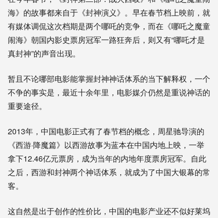
海》的故事都来自于《封神演义》。早在春节档上映前，就
有媒体调侃这次档期是两个哪吒的竞争，而在《哪吒之魔童
闹海》朝国内影史票房冠军一路狂奔后，则又有“哪吒才是
真封神”的声音出现。
暂且不论哪部电影能掌握封神神话体系的当下解释权，一个
不争的事实是，最近十余年里，电影媒介仍然是重说神话的
重要途径。
2013年，中国电影正式有了春节档的概念，周星驰导演的
《西游·降魔篇》以西游故事为蓝本在中国内地上映，一举
拿下12.46亿元票房，成为当年的内地年度票房冠军。自此
之后，西游和封神两个神话体系，就成为了中国大银幕的常
客。
这自然是出于创作的性价比，中国的电影产业还不似好莱坞