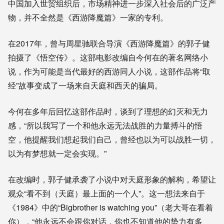
中国加入世贸组织后，市场精神进一步深入社会后的广泛产
物，并不全然是《西游降魔篇》一家的专利。
在2017年，曾与周星驰联合导演《西游降魔篇》的郭子健
拍摄了《悟空传》。这部电影改编自今何在的著名网络小
说，作为可能是当代最好的西游同人小说，这部作品将“取
经”故事变成了一场来自天庭和西天的骗局。
今何在多年后回忆这部作品时，谈到了理想的幻灭和无力
感，“
所以我写了一个和他永远无法战胜的力量搏斗的悟
空，他提醒我们想起我们自己，曾经也以为可以战胜一切，
以为有梦想就一定会实现。
”
在改编时，
郭子健
承袭了小说中对天庭形象的解构，希望
让
观众“看不到（天庭）最上面的一个人”。这一想法来自于
《1984》
中的“
Bigbrother is watching you
”
（老大哥在看着
你），“他永远不会跟你对话，你也不知道他的势力有多