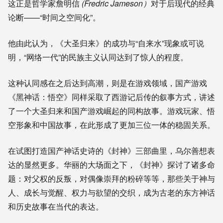
这正是哲学家
詹明信
(Fredric Jameson
）
对于后现代的经典
论断——“时间之空间化”。
他由此认为，《大圣归来》的成功与“自来水”现象或可说
明，“网络一代”的民族主义认同达到了惊人的程度。
这种认同感在之后达到高潮，则是在游戏领域，国产游戏
《黑神话：悟空》同样采取了西游记后传的叙事方式，讲述
了一个大圣归来和国产游戏崛起的同构故事。游戏玩家、悟
空形象和中国故事，在此形成了更加三位一体的稳固关系。
在试图打造国产神话史诗的《封神》三部曲里，乌尔善想表
达的显然更多。华丽的大场面之下，《封神》探讨了诸多命
题：对父权的反叛，对偶像崇拜的粉碎等等，那些关于神与
人、成长与觉醒、权力与欲望的交织，成为古老的东方神话
和历史故事在当代的表达。