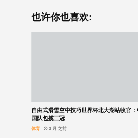
也许你也喜欢:
自由式滑雪空中技巧世界杯北大湖站收官：
国队包揽三冠
体育
3 月 之前