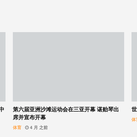
中
第六届亚洲沙滩运动会在三亚开幕 谌贻琴出
世
席并宣布开幕
体
体育
4 月 之前