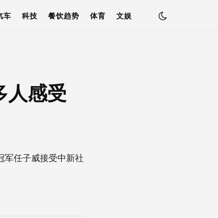
汽车
科技
餐饮趋势
体育
文娱
多人感受
冠军任子威接受中新社