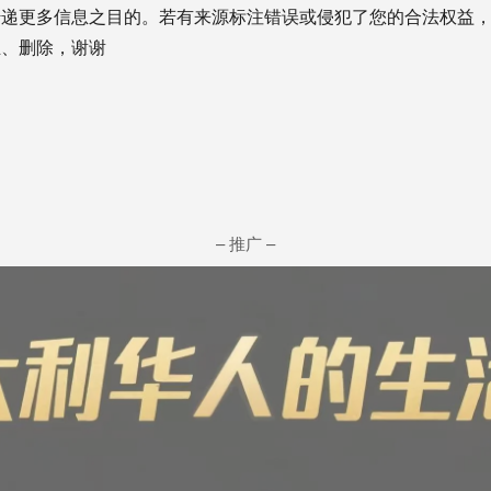
传递更多信息之目的。若有来源标注错误或侵犯了您的合法权益
正、删除，谢谢
– 推广 –