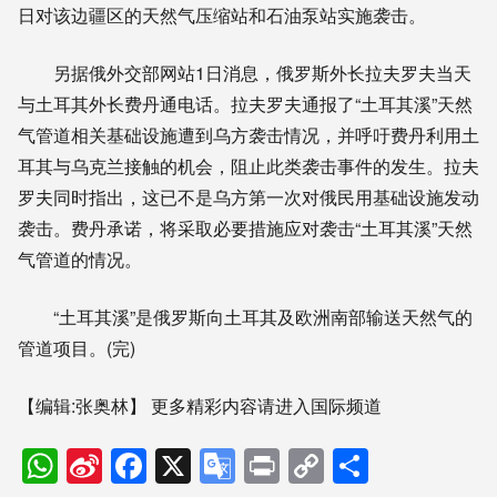
日对该边疆区的天然气压缩站和石油泵站实施袭击。
另据俄外交部网站1日消息，俄罗斯外长拉夫罗夫当天
与土耳其外长费丹通电话。拉夫罗夫通报了“土耳其溪”天然
气管道相关基础设施遭到乌方袭击情况，并呼吁费丹利用土
耳其与乌克兰接触的机会，阻止此类袭击事件的发生。拉夫
罗夫同时指出，这已不是乌方第一次对俄民用基础设施发动
袭击。费丹承诺，将采取必要措施应对袭击“土耳其溪”天然
气管道的情况。
“土耳其溪”是俄罗斯向土耳其及欧洲南部输送天然气的
管道项目。(完)
【编辑:张奥林】
更多精彩内容请进入国际频道
WhatsApp
Sina
Facebook
X
Google
Print
Copy
分