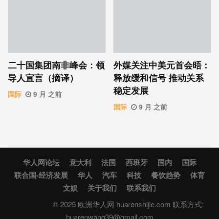
二十国集团南非峰会：领
外媒关注中美元首会晤：
导人宣言（摘译）
释放缓和信号 推动关系
稳定发展
国际
9 月 之前
国际
9 月 之前
华人网论坛
意大利
法国
西班牙
国内
国际
联合国-经济发展
华人
汽车
科技
餐饮趋势
体育
文娱
关于我们
联系我们
© 2025 欧洲华人网 huarenshijie.com 联系方式:
huarenwang39@gmail.com