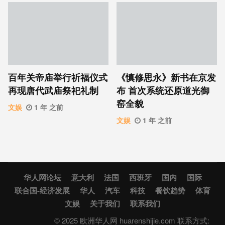
百年关帝庙举行祈福仪式
《慎修思永》新书在京发
再现唐代武庙祭祀礼制
布 首次系统还原道光御
窑全貌
文娱
1 年 之前
文娱
1 年 之前
华人网论坛
意大利
法国
西班牙
国内
国际
联合国-经济发展
华人
汽车
科技
餐饮趋势
体育
文娱
关于我们
联系我们
© 2025 欧洲华人网 huarenshijie.com 联系方式: