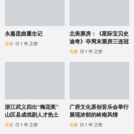
永嘉昆曲重生记
北美票房：《星际宝贝史
迪奇》夺周末票房三连冠
文娱
1 年 之前
文娱
1 年 之前
浙江武义四出“梅花奖”
广府文化原创音乐会举行
山区县成戏剧人才热土
展现浓郁的岭南风情
文娱
1 年 之前
文娱
1 年 之前