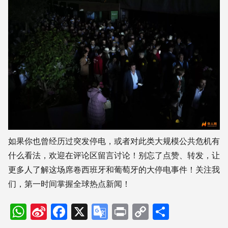
如果你也曾经历过突发停电，或者对此类大规模公共危机有
什么看法，欢迎在评论区留言讨论！别忘了点赞、转发，让
更多人了解这场席卷西班牙和葡萄牙的大停电事件！关注我
们，第一时间掌握全球热点新闻！
WhatsApp
Sina
Facebook
X
Google
Print
Copy
分
Weibo
Translate
Link
享