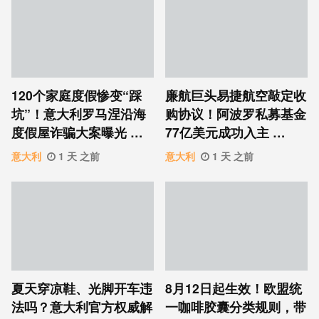
120个家庭度假惨变“踩
廉航巨头易捷航空敲定收
坑”！意大利罗马涅沿海
购协议！阿波罗私募基金
度假屋诈骗大案曝光 …
77亿美元成功入主 …
意大利
1 天 之前
意大利
1 天 之前
夏天穿凉鞋、光脚开车违
8月12日起生效！欧盟统
法吗？意大利官方权威解
一咖啡胶囊分类规则，带