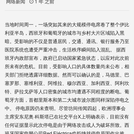
网络新闻
1 年 之前
当地时间周一，一场突如其来的大规模停电席卷了整个伊比
利亚半岛，西班牙和葡萄牙的城市与乡村大片区域陷入黑
暗。受影响的不仅是普通居民，交通、通讯、银行服务乃至
医院系统也遭受严重冲击，生活秩序瞬间陷入混乱。 据西
班牙内政部宣布，政府已启动国家紧急状态，以应对此次前
所未有的危机。目前，受影响人口的具体数量尚未公布，相
关部门拒绝透露详细数据。然而可以确认的是，马德里、巴
塞罗那、塞维利亚、阿维拉、穆尔西亚、加利西亚、阿利坎
特、萨拉戈萨等人口密集的城市均遭遇不同程度的断电。葡
萄牙方面，首都里斯本和第二大城市波尔图同样深陷停电之
中。 停电原因仍未查明。尽管坊间传闻四起，欧洲理事会
主席安东尼奥·科斯塔已在社交平台X上明确表示，目前没有
任何证据显示此次停电是由于网络攻击或人为破坏所致。西
班牙国家电网公司Red Eléctrica也拒绝就停电原因作出推