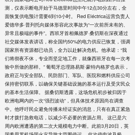
测，仅表示断电开始于马德里时间中午12点30分左右，全
面恢复供电预计需要6到10小时。 Red Eléctrica运营负责人
爱德华多·普列托向媒体形容此次事故为“一次前所未有的、
异常且极端的事件”。西班牙首相佩德罗·桑切斯在深夜通过
社交媒体发表讲话，称全国约50%的电力供应已恢复，强调
国家所有资源都已动员，全力以赴解决危机。他承诺：“我
们将彻夜不休，专业而坚定地工作，就像西班牙在每一次考
验中所做的那样。” 葡萄牙总理路易斯·蒙特内格罗也表示，
政府正与安全部队、民防部门、军队、医院和燃料供应公司
保持密切联系，以确保关键基础设施的基本运行及受灾民众
的基本生活保障。 据桑切斯透露，这场危机初步被归因于
欧洲电网内的一次“强烈波动”，但具体技术原因尚在调查
中。他呼吁民众避免传播未经证实的消息，只有在真正紧急
时才拨打急救电话，以减少不必要的资源占用。 这已是六
周内欧洲遭遇的第二次大规模电力中断。此前3月20日，英
国希思罗机场因火灾导致大范围停运。 此次停电波及极