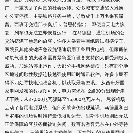
广，严重扰乱了两国的社会运转。众多城市交通陷入瘫痪，
办公室停摆，主要铁路服务中断，导致成千上万名乘客滞
留。西班牙交通部长奥斯卡·普恩特指出，即便当天电力恢
复，列车也无法立即恢复运行。 在马德里，通往机场的公
交站挤满了焦急的旅客，许多人举着手写纸牌试图搭便车。
医院及其他关键应急设施迅速启用了备用发电机，但家庭依
赖氧气设备的患者和需要紧急医疗设备支持的人群受到极大
威胁。加油站停止运作，大部分手机网络瘫痪，只有部分地
区通过间歇性数据连接勉强使用即时通讯软件。许多市民不
得不四处寻找电池收音机，以获取最新资讯。 从西班牙国
家电网发布的数据图可见，电力需求在12点30分出现断崖
式下跌，从27,500兆瓦骤降至15,000兆瓦左右。 尽管机场
启动了备用电源系统，但部分航班仍出现延误。马德里和巴
塞罗那的机场暂时维持最低限度运营。里斯本机场则因无法
正常保障旅客服务而被迫关闭，数百名游客无奈在户外等待
航班信息。 马德里议会大楼关闭，正在举行的马德里网球