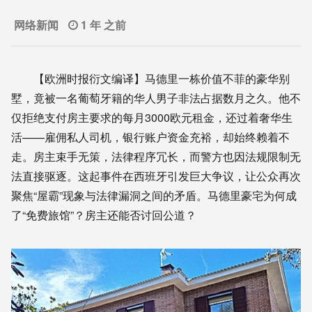
网络新闻
1 年 之前
【欧洲时报衍文编译】马德里一栋价值不菲的豪华别
墅，竟被一名葡萄牙籍的华人男子非法占据数月之久。他不
仅拒绝支付房主要求的每月3000欧元租金，还过着奢华生
活——雇佣私人司机，银行账户资金充裕，却始终赖着不
走。房主束手无策，法律程序冗长，而警方也因法规限制无
法直接驱逐。这起事件在西班牙引发巨大争议，让公众再次
聚焦“屋霸”现象与法律漏洞之间的矛盾。马德里豪宅为何成
了“免费旅馆”？房主还能否讨回公道？