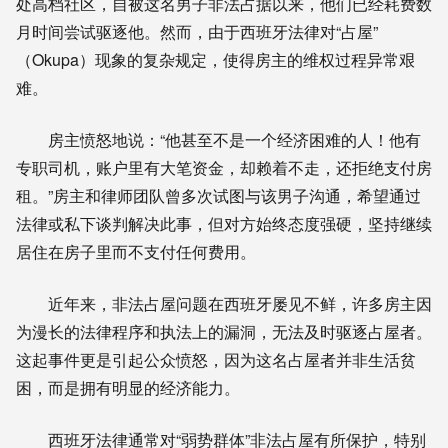
处高档社区，自被这名男子非法占据以来，他们已经耗费数
月时间尝试驱逐他。然而，由于西班牙法律对“占屋”
（Okupa）现象的复杂规定，使得房主的维权过程异常艰
难。
房主愤怒地说：“他甚至不是一个经济困难的人！他有
专职司机，账户里有大笔资金，却赖着不走，还拒绝支付房
租。”房主和律师团队曾多次试图与该男子沟通，希望通过
法律或私下谈判解决此事，但对方始终态度强硬，坚持继续
居住在房子里而不支付任何费用。
近年来，非法占屋问题在西班牙屡见不鲜，许多房主因
为漫长的法律程序和执法上的漏洞，无法及时驱逐占屋者。
这起事件更是引起公众愤怒，因为这名占屋者并非生活贫
困，而是拥有明显的经济能力。
西班牙法律通常对“弱势群体”非法占屋有所保护，特别