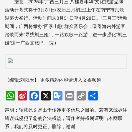
据悉，2025年“广西三月三·八桂嘉年华”文化旅游品牌
活动开幕式将于3月31日(农历三月初三)上午在南宁市民歌
湖盛大举行。活动时间从3月31日至4月28日。“三月三”活动
期间，广西将举办“四季山歌”群众音乐会，吸引海内外游客
踏歌而来“寻找刘三姐”，一路欢歌一路游，进一步强化“刘三
姐”这一广西文旅IP。(完)
【编辑:刘阳禾】
更多精彩内容请进入文娱频道
WhatsApp
Sina
Facebook
X
Google
Print
Copy
分
Weibo
Translate
Link
享
声明：转载此文是出于传递更多信息之目的。若有来源标注
错误或侵犯了您的合法权益，请作者持权属证明与本网联
系，我们将及时更正、删除，谢谢