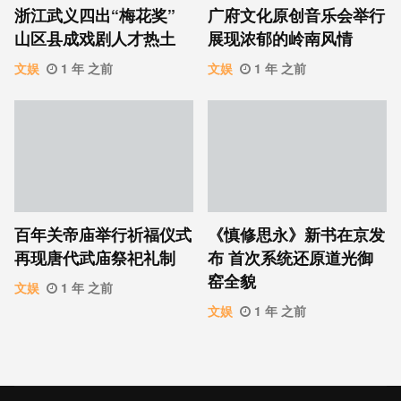
浙江武义四出“梅花奖”
广府文化原创音乐会举行
山区县成戏剧人才热土
展现浓郁的岭南风情
文娱
1 年 之前
文娱
1 年 之前
百年关帝庙举行祈福仪式
《慎修思永》新书在京发
再现唐代武庙祭祀礼制
布 首次系统还原道光御
窑全貌
文娱
1 年 之前
文娱
1 年 之前