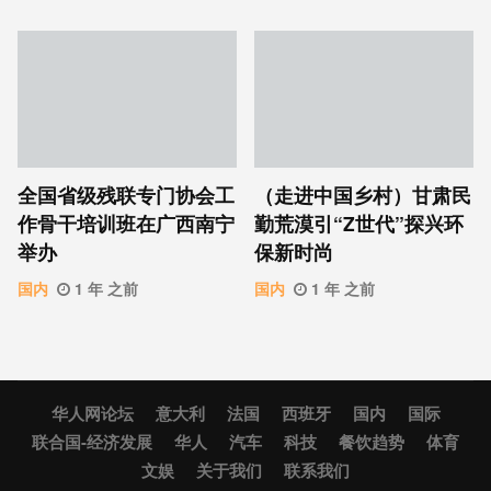
全国省级残联专门协会工
（走进中国乡村）甘肃民
作骨干培训班在广西南宁
勤荒漠引“Z世代”探兴环
举办
保新时尚
国内
1 年 之前
国内
1 年 之前
华人网论坛
意大利
法国
西班牙
国内
国际
联合国-经济发展
华人
汽车
科技
餐饮趋势
体育
文娱
关于我们
联系我们