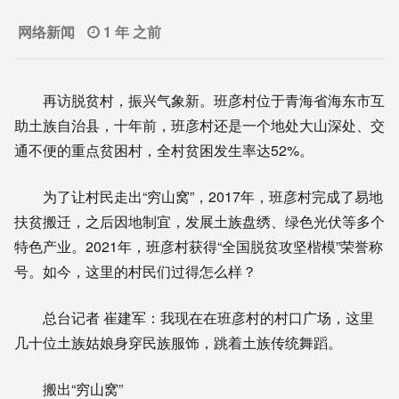
网络新闻
1 年 之前
再访脱贫村，振兴气象新。班彦村位于青海省海东市互
助土族自治县，十年前，班彦村还是一个地处大山深处、交
通不便的重点贫困村，全村贫困发生率达52%。
为了让村民走出“穷山窝”，2017年，班彦村完成了易地
扶贫搬迁，之后因地制宜，发展土族盘绣、绿色光伏等多个
特色产业。2021年，班彦村获得“全国脱贫攻坚楷模”荣誉称
号。如今，这里的村民们过得怎么样？
总台记者 崔建军：我现在在班彦村的村口广场，这里
几十位土族姑娘身穿民族服饰，跳着土族传统舞蹈。
搬出“穷山窝”