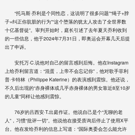
“托马斯·乔利是个同性恋，这说明了很多问题”“绳子+脖
子=纠正你肮脏的行为”“这个堕落的犹太人攻击了全世界数
十亿基督徒”。审判开始时，庭长引述了去年夏天乔利收到
的一些信息，他于2024年7月31日，即奥运会开幕几天后提
出了申诉。
安托万·C.说他对自己的留言感到后悔。他在Instagram
上给乔利留言道：“混蛋，上帝不会忘记你”，他对歌手菲利
普·卡特林（Philippe Katerine）的表演感到震惊。他还说，
不久后出现的“赤身裸体或几乎赤身裸体的男女靠近8至10岁
的儿童”同样让他感到震惊。
76岁的吕西安·T.出庭作证。他说自己是个“无聊的老
人”，习惯“批评一切”。他说他在接受质询后停止了使用X平
台。他在发给乔利的信息上写道：“国际奥委会怎么能允许