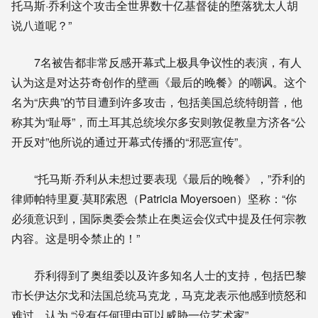
托马斯·乔利这个攻击全世界数十亿基督徒的堕落犹太人胡
说八道呢？”
7名被告都非常反感开幕式上极具争议性的表演，有人
认为这是对达芬奇创作的壁画《最后的晚餐》的嘲讽。这个
名为“庆典”的节目遭到许多攻击，包括美国总统特朗普，他
称其为“耻辱”，而土耳其总统埃尔多安则敦促教皇方济各“公
开反对”他所说的通过开幕式传播的“邪恶宣传”。
“托马斯·乔利从未想过要表现《最后的晚餐》，”乔利的
律师帕特里夏·莫耶索恩（Patricia Moyersoen）坚称：“你
必须意识到，国际奥委会禁止在奥运会仪式中提及任何宗教
内容。这是明令禁止的！”
乔利得到了奥组委以及许多知名人士的支持，包括巴黎
市长伊达尔戈和法国总统马克龙，马克龙表示他感到愤怒和
难过，认为 “没有任何理由可以威胁一位艺术家”。