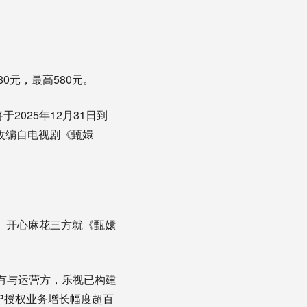
0元，最高580元。
025年12月31日到
示改编自电视剧《甄嬛
园、开心麻花三方就《甄嬛
持有与运营方，乐视已构建
IP授权业务增长幅度超百