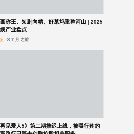
画称王、短剧向精、好莱坞重整河山 | 2025
娱产业盘点
娱
7 月 之前
再见爱人5》第二期推迟上线，被曝行贿的
宾路行已辞去创联控股相关职务