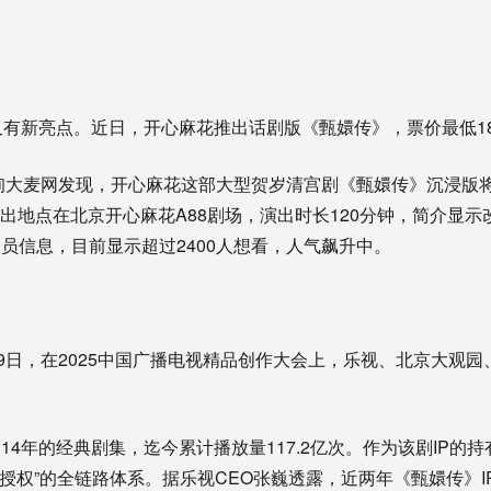
又有新亮点。近日，开心麻花推出话剧版《甄嬛传》，票价最低18
询大麦网发现，开心麻花这部大型贺岁清宫剧《甄嬛传》沉浸版将于2
，演出地点在北京开心麻花A88剧场，演出时长120分钟，简介显
员信息，目前显示超过2400人想看，人气飙升中。
29日，在2025中国广播电视精品创作大会上，乐视、北京大观
14年的经典剧集，迄今累计播放量117.2亿次。作为该剧IP的
IP授权”的全链路体系。据乐视CEO张巍透露，近两年《甄嬛传》