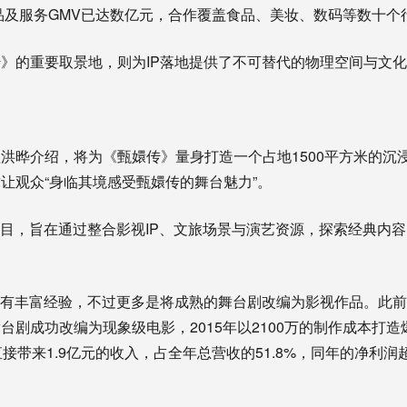
商品及服务GMV已达数亿元，合作覆盖食品、美妆、数码等数十个
》的重要取景地，则为IP落地提供了不可替代的物理空间与文
洪晔介绍，将为《甄嬛传》量身打造一个占地1500平方米的沉
让观众“身临其境感受甄嬛传的舞台魅力”。
项目，旨在通过整合影视IP、文旅场景与演艺资源，探索经典内
拥有丰富经验，不过更多是将成熟的舞台剧改编为影视作品。此
舞台剧成功改编为现象级电影，
2015年以2100万的制作成本
接带来1.9亿元的收入，占全年总营收的51.8%，同年的净利润