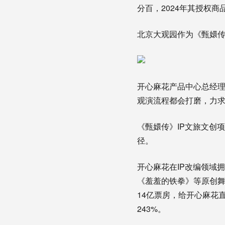
分百，2024年其授权
北京大观园作为《甄嬛传
开心麻花产品中心总经理
观演流程都会打磨，力求
《甄嬛传》IP文旅文创
径。
开心麻花在IP改编领域
《羞羞的铁拳》等原创
14亿票房，给开心麻花直
243%
。