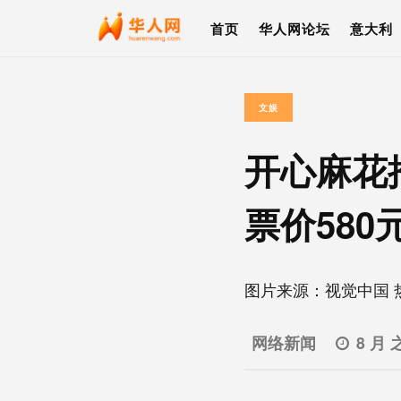
首页
华人网论坛
意大利
文娱
开心麻花
票价580
图片来源：视觉中国 热
网络新闻
8 月 