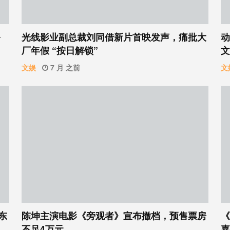
公
光线影业副总裁刘同借新片首映发声，痛批大
动
厂年假 “按日解锁”
文
文娱
7 月 之前
文
东
陈坤主演电影《旁观者》宣布撤档，预售票房
《
不足4万元
嘉