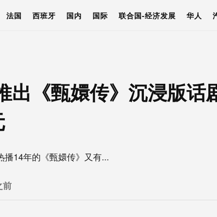
法国
西班牙
国内
国际
联合国-经济发展
华人
推出《甄嬛传》沉浸版话
元
播14年的《甄嬛传》又有...
之前