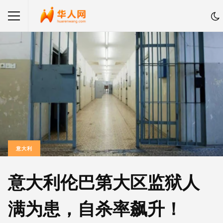
意大利
意大利伦巴第大区监狱人
满为患，自杀率飙升！