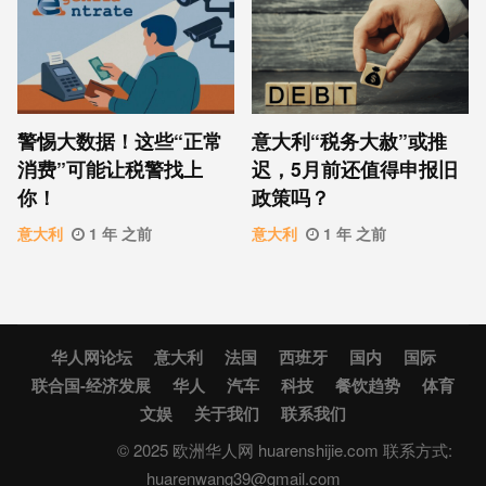
警惕大数据！这些“正常
意大利“税务大赦”或推
消费”可能让税警找上
迟，5月前还值得申报旧
你！
政策吗？
意大利
1 年 之前
意大利
1 年 之前
华人网论坛
意大利
法国
西班牙
国内
国际
联合国-经济发展
华人
汽车
科技
餐饮趋势
体育
文娱
关于我们
联系我们
© 2025 欧洲华人网 huarenshijie.com 联系方式:
huarenwang39@gmail.com