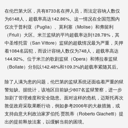
在伦巴第大区，共有8733名在押人员，而法定容纳人数仅
为6148人，超载率高达142.86%。这一情况在全国范围内
仅次于普利亚（Puglia）、莫利塞（Molise）和弗留利
（Friuli）大区。米兰监狱的平均超载率达到128.78%，其
中圣维托雷（San Vittore）监狱的超载情况最为严重，关押
着1084名囚犯，而设计容纳人数仅为748人，超载率高达
144.92%。位于米兰的歌剧监狱（Opera）和博拉泰监狱
（Bollate）分别以142.48%和109.3%的超载率紧随其后。
除了人满为患的问题，伦巴第的监狱系统还面临着严重的狱
警短缺。据统计，该地区目前缺少807名监狱警察，进一步
加剧了管理难度和安全隐患。面对这样的危机，迈斯托再次
敦促政府采取果断行动，例如参考2006年的大赦措施，或
支持由意大利政治家罗伯托·贾凯蒂（Roberto Giachetti）提
出的提前释放法案，以缓解当前的困境。