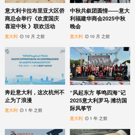
意⼤利卡拉布⾥亚大区侨
中秋共叙团圆情——意大
商总会举行《欢度国庆
利福建华商会2025中秋
喜迎中秋 》联欢活动
晚会
意大利
10 月 之前
意大利
10 月 之前
奔赴意大利，这次杭州不
“风起东方 筝鸣四海”记
止为了浪漫
2025意大利罗马·潍坊国
际风筝节
意大利
1 年 之前
意大利
1 年 之前