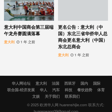
意大利中国商会第三届端
更名公告：意大利（中
午龙舟赛圆满落幕
国）东北三省华侨华人总
商会更名意大利（中国）
意大利
1 年 之前
东北总商会
意大利
1 年 之前
华人网论坛
意大利
法国
西班牙
国内
国际
联合国-经济发展
华人
汽车
科技
餐饮趋势
体育
文娱
关于我们
联系我们
© 2025 欧洲华人网 huarenshijie.com 联系方式:
huarenwang39@gmail.com