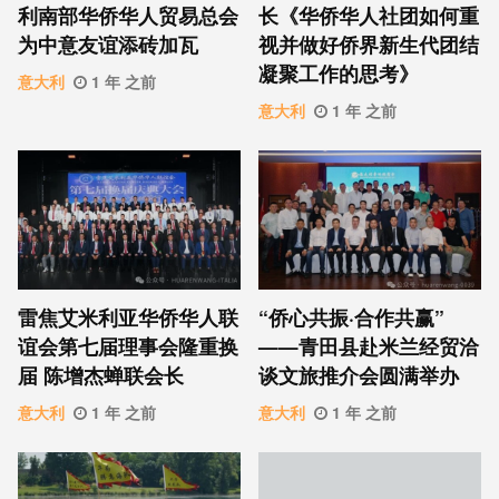
利南部华侨华人贸易总会
长《华侨华人社团如何重
为中意友谊添砖加瓦
视并做好侨界新生代团结
凝聚工作的思考》
意大利
1 年 之前
意大利
1 年 之前
雷焦艾米利亚华侨华人联
“侨心共振·合作共赢”
谊会第七届理事会隆重换
——青田县赴米兰经贸洽
届 陈增杰蝉联会长
谈文旅推介会圆满举办
意大利
1 年 之前
意大利
1 年 之前