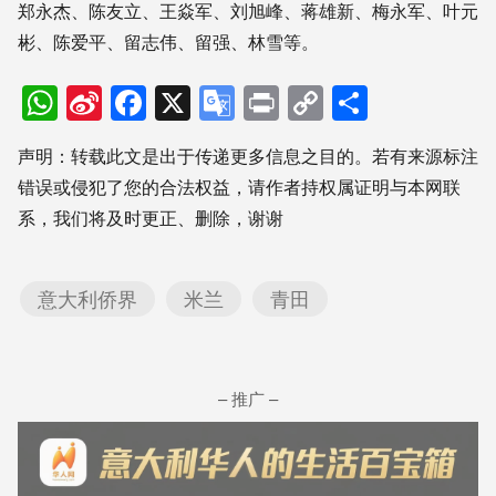
郑永杰、陈友立、王焱军、刘旭峰、蒋雄新、梅永军、叶元
彬、陈爱平、留志伟、留强、林雪等。
WhatsApp
Sina
Facebook
X
Google
Print
Copy
分
Weibo
Translate
Link
享
声明：转载此文是出于传递更多信息之目的。若有来源标注
错误或侵犯了您的合法权益，请作者持权属证明与本网联
系，我们将及时更正、删除，谢谢
意大利侨界
米兰
青田
– 推广 –