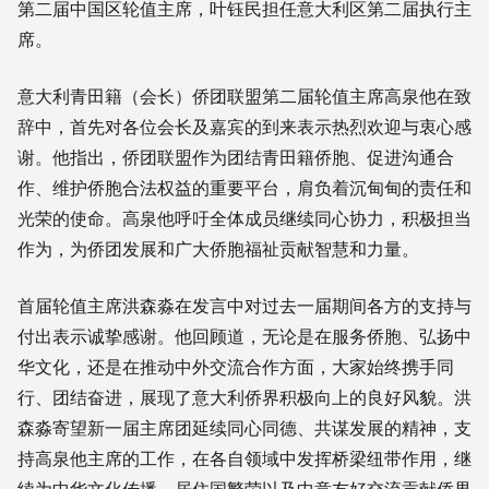
第二届中国区轮值主席，叶钰民担任意大利区第二届执行主
席。
意大利青田籍（会长）侨团联盟第二届轮值主席高泉他在致
辞中，首先对各位会长及嘉宾的到来表示热烈欢迎与衷心感
谢。他指出，侨团联盟作为团结青田籍侨胞、促进沟通合
作、维护侨胞合法权益的重要平台，肩负着沉甸甸的责任和
光荣的使命。高泉他呼吁全体成员继续同心协力，积极担当
作为，为侨团发展和广大侨胞福祉贡献智慧和力量。
首届轮值主席洪森淼在发言中对过去一届期间各方的支持与
付出表示诚挚感谢。他回顾道，无论是在服务侨胞、弘扬中
华文化，还是在推动中外交流合作方面，大家始终携手同
行、团结奋进，展现了意大利侨界积极向上的良好风貌。洪
森淼寄望新一届主席团延续同心同德、共谋发展的精神，支
持高泉他主席的工作，在各自领域中发挥桥梁纽带作用，继
续为中华文化传播、居住国繁荣以及中意友好交流贡献侨界