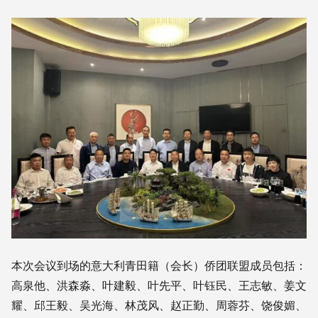
本次会议到场的意大利青田籍（会长）侨团联盟成员包括：
高泉他、洪森淼、叶建毅、叶先平、叶钰民、王志敏、姜文
耀、邱王毅、吴光海、林茂风、赵正勤、周蓉芬、饶俊媚、